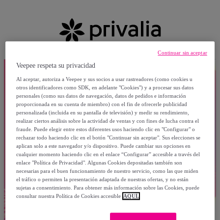
Continuar sin aceptar
Veepee respeta su privacidad
Al aceptar, autoriza a Veepee y sus socios a usar rastreadores (como cookies u
otros identificadores como SDK, en adelante "Cookies") y a procesar sus datos
personales (como sus datos de navegación, datos de pedidos e información
proporcionada en su cuenta de miembro) con el fin de ofrecerle publicidad
personalizada (incluida en su pantalla de televisión) y medir su rendimiento,
realizar ciertos análisis sobre la actividad de ventas y con fines de lucha contra el
fraude. Puede elegir entre estos diferentes usos haciendo clic en "Configurar" o
rechazar todo haciendo clic en el botón "Continuar sin aceptar". Sus elecciones se
aplican solo a este navegador y/o dispositivo. Puede cambiar sus opciones en
cualquier momento haciendo clic en el enlace “Configurar” accesible a través del
enlace "Política de Privacidad". Algunas Cookies depositadas también son
necesarias para el buen funcionamiento de nuestro servicio, como las que miden
el tráfico o permiten la presentación adaptada de nuestras ofertas, y no están
sujetas a consentimiento. Para obtener más información sobre las Cookies, puede
consultar nuestra Política de Cookies accesible
AQUÍ.