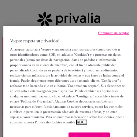
Continuar sin aceptar
Veepee respeta su privacidad
Al aceptar, autoriza a Veepee y sus socios a usar rastreadores (como cookies u
otros identificadores como SDK, en adelante "Cookies") y a procesar sus datos
personales (como sus datos de navegación, datos de pedidos e información
proporcionada en su cuenta de miembro) con el fin de ofrecerle publicidad
personalizada (incluida en su pantalla de televisión) y medir su rendimiento,
realizar ciertos análisis sobre la actividad de ventas y con fines de lucha contra el
fraude. Puede elegir entre estos diferentes usos haciendo clic en "Configurar" o
rechazar todo haciendo clic en el botón "Continuar sin aceptar". Sus elecciones se
aplican solo a este navegador y/o dispositivo. Puede cambiar sus opciones en
cualquier momento haciendo clic en el enlace “Configurar” accesible a través del
enlace "Política de Privacidad". Algunas Cookies depositadas también son
necesarias para el buen funcionamiento de nuestro servicio, como las que miden
el tráfico o permiten la presentación adaptada de nuestras ofertas, y no están
sujetas a consentimiento. Para obtener más información sobre las Cookies, puede
consultar nuestra Política de Cookies accesible
AQUÍ.