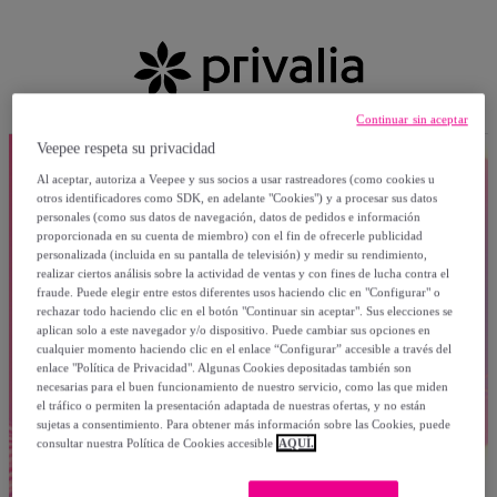
Continuar sin aceptar
Veepee respeta su privacidad
Al aceptar, autoriza a Veepee y sus socios a usar rastreadores (como cookies u
otros identificadores como SDK, en adelante "Cookies") y a procesar sus datos
personales (como sus datos de navegación, datos de pedidos e información
proporcionada en su cuenta de miembro) con el fin de ofrecerle publicidad
personalizada (incluida en su pantalla de televisión) y medir su rendimiento,
realizar ciertos análisis sobre la actividad de ventas y con fines de lucha contra el
fraude. Puede elegir entre estos diferentes usos haciendo clic en "Configurar" o
rechazar todo haciendo clic en el botón "Continuar sin aceptar". Sus elecciones se
aplican solo a este navegador y/o dispositivo. Puede cambiar sus opciones en
cualquier momento haciendo clic en el enlace “Configurar” accesible a través del
enlace "Política de Privacidad". Algunas Cookies depositadas también son
necesarias para el buen funcionamiento de nuestro servicio, como las que miden
el tráfico o permiten la presentación adaptada de nuestras ofertas, y no están
sujetas a consentimiento. Para obtener más información sobre las Cookies, puede
consultar nuestra Política de Cookies accesible
AQUÍ.