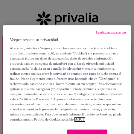
Continuar sin aceptar
Veepee respeta su privacidad
Al aceptar, autoriza a Veepee y sus socios a usar rastreadores (como cookies u
otros identificadores como SDK, en adelante "Cookies") y a procesar sus datos
personales (como sus datos de navegación, datos de pedidos e información
proporcionada en su cuenta de miembro) con el fin de ofrecerle publicidad
personalizada (incluida en su pantalla de televisión) y medir su rendimiento,
realizar ciertos análisis sobre la actividad de ventas y con fines de lucha contra el
fraude. Puede elegir entre estos diferentes usos haciendo clic en "Configurar" o
rechazar todo haciendo clic en el botón "Continuar sin aceptar". Sus elecciones se
aplican solo a este navegador y/o dispositivo. Puede cambiar sus opciones en
cualquier momento haciendo clic en el enlace “Configurar” accesible a través del
enlace "Política de Privacidad". Algunas Cookies depositadas también son
necesarias para el buen funcionamiento de nuestro servicio, como las que miden
el tráfico o permiten la presentación adaptada de nuestras ofertas, y no están
sujetas a consentimiento. Para obtener más información sobre las Cookies, puede
consultar nuestra Política de Cookies accesible
AQUÍ.