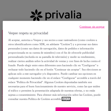
Continuar sin aceptar
Veepee respeta su privacidad
Al aceptar, autoriza a Veepee y sus socios a usar rastreadores (como cookies u
otros identificadores como SDK, en adelante "Cookies") y a procesar sus datos
personales (como sus datos de navegación, datos de pedidos e información
proporcionada en su cuenta de miembro) con el fin de ofrecerle publicidad
personalizada (incluida en su pantalla de televisión) y medir su rendimiento,
realizar ciertos análisis sobre la actividad de ventas y con fines de lucha contra el
fraude. Puede elegir entre estos diferentes usos haciendo clic en "Configurar" o
rechazar todo haciendo clic en el botón "Continuar sin aceptar". Sus elecciones se
aplican solo a este navegador y/o dispositivo. Puede cambiar sus opciones en
cualquier momento haciendo clic en el enlace “Configurar” accesible a través del
enlace "Política de Privacidad". Algunas Cookies depositadas también son
necesarias para el buen funcionamiento de nuestro servicio, como las que miden
el tráfico o permiten la presentación adaptada de nuestras ofertas, y no están
sujetas a consentimiento. Para obtener más información sobre las Cookies, puede
consultar nuestra Política de Cookies accesible
AQUÍ.