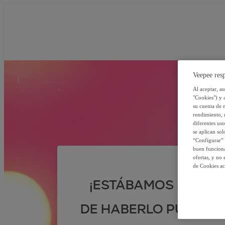
Veepee resp
Al aceptar, a
"Cookies") y 
su cuenta de 
rendimiento, r
diferentes us
se aplican so
“Configurar” 
buen funciona
ofertas, y no
de Cookies ac
¡ESTÁBAMOS SEGUR
DE HABERLO PUESTO