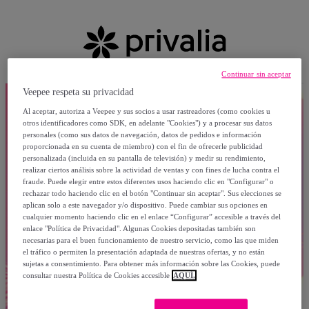
Continuar sin aceptar
Veepee respeta su privacidad
Al aceptar, autoriza a Veepee y sus socios a usar rastreadores (como cookies u
otros identificadores como SDK, en adelante "Cookies") y a procesar sus datos
personales (como sus datos de navegación, datos de pedidos e información
proporcionada en su cuenta de miembro) con el fin de ofrecerle publicidad
personalizada (incluida en su pantalla de televisión) y medir su rendimiento,
realizar ciertos análisis sobre la actividad de ventas y con fines de lucha contra el
fraude. Puede elegir entre estos diferentes usos haciendo clic en "Configurar" o
rechazar todo haciendo clic en el botón "Continuar sin aceptar". Sus elecciones se
aplican solo a este navegador y/o dispositivo. Puede cambiar sus opciones en
cualquier momento haciendo clic en el enlace “Configurar” accesible a través del
enlace "Política de Privacidad". Algunas Cookies depositadas también son
necesarias para el buen funcionamiento de nuestro servicio, como las que miden
el tráfico o permiten la presentación adaptada de nuestras ofertas, y no están
sujetas a consentimiento. Para obtener más información sobre las Cookies, puede
consultar nuestra Política de Cookies accesible
AQUÍ.