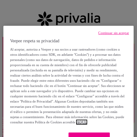
Continuar sin aceptar
Veepee respeta su privacidad
Al aceptar, autoriza a Veepee y sus socios a usar rastreadores (como cookies u
otros identificadores como SDK, en adelante "Cookies") y a procesar sus datos
personales (como sus datos de navegación, datos de pedidos e información
proporcionada en su cuenta de miembro) con el fin de ofrecerle publicidad
personalizada (incluida en su pantalla de televisión) y medir su rendimiento,
realizar ciertos análisis sobre la actividad de ventas y con fines de lucha contra el
fraude. Puede elegir entre estos diferentes usos haciendo clic en "Configurar" o
rechazar todo haciendo clic en el botón "Continuar sin aceptar". Sus elecciones se
aplican solo a este navegador y/o dispositivo. Puede cambiar sus opciones en
cualquier momento haciendo clic en el enlace “Configurar” accesible a través del
enlace "Política de Privacidad". Algunas Cookies depositadas también son
necesarias para el buen funcionamiento de nuestro servicio, como las que miden
el tráfico o permiten la presentación adaptada de nuestras ofertas, y no están
sujetas a consentimiento. Para obtener más información sobre las Cookies, puede
consultar nuestra Política de Cookies accesible
AQUÍ.