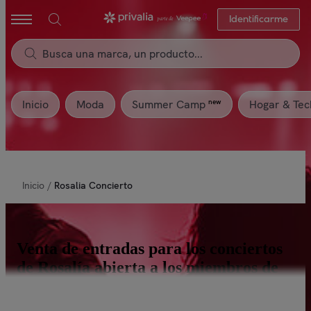
Identificarme
Inicio
Moda
Hogar & Tec
new
Summer Camp
Inicio
/
Rosalia Concierto
Venta de entradas para los conciertos
de Rosalía abierta a los miembros de
Privalia.