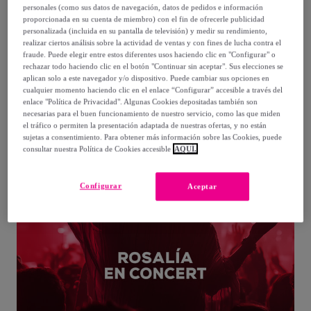
personales (como sus datos de navegación, datos de pedidos e información
proporcionada en su cuenta de miembro) con el fin de ofrecerle publicidad
Accede a la vente
personalizada (incluida en su pantalla de televisión) y medir su rendimiento,
realizar ciertos análisis sobre la actividad de ventas y con fines de lucha contra el
fraude. Puede elegir entre estos diferentes usos haciendo clic en "Configurar" o
rechazar todo haciendo clic en el botón "Continuar sin aceptar". Sus elecciones se
aplican solo a este navegador y/o dispositivo. Puede cambiar sus opciones en
cualquier momento haciendo clic en el enlace “Configurar” accesible a través del
enlace "Política de Privacidad". Algunas Cookies depositadas también son
necesarias para el buen funcionamiento de nuestro servicio, como las que miden
el tráfico o permiten la presentación adaptada de nuestras ofertas, y no están
sujetas a consentimiento. Para obtener más información sobre las Cookies, puede
consultar nuestra Política de Cookies accesible
AQUÍ.
Configurar
Aceptar