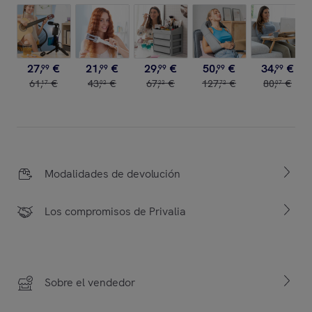
27
,
€
21
,
€
29
,
€
50
,
€
34
,
€
99
99
99
99
99
61
,
€
43
,
€
67
,
€
127
,
€
80
,
€
17
02
22
72
07
Modalidades de devolución
Los compromisos de Privalia
Sobre el vendedor