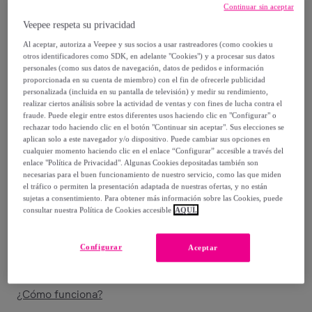
Continuar sin aceptar
24
,
€
87
Veepee respeta su privacidad
-
55
%
Al aceptar, autoriza a Veepee y sus socios a usar rastreadores (como cookies u
otros identificadores como SDK, en adelante "Cookies") y a procesar sus datos
personales (como sus datos de navegación, datos de pedidos e información
Posible recogida de tu antiguo producto
ver condiciones
,
proporcionada en su cuenta de miembro) con el fin de ofrecerle publicidad
personalizada (incluida en su pantalla de televisión) y medir su rendimiento,
realizar ciertos análisis sobre la actividad de ventas y con fines de lucha contra el
Vendido por
InnovaGoods
fraude. Puede elegir entre estos diferentes usos haciendo clic en "Configurar" o
rechazar todo haciendo clic en el botón "Continuar sin aceptar". Sus elecciones se
aplican solo a este navegador y/o dispositivo. Puede cambiar sus opciones en
cualquier momento haciendo clic en el enlace “Configurar” accesible a través del
enlace "Política de Privacidad". Algunas Cookies depositadas también son
necesarias para el buen funcionamiento de nuestro servicio, como las que miden
Entrega
el tráfico o permiten la presentación adaptada de nuestras ofertas, y no están
sujetas a consentimiento. Para obtener más información sobre las Cookies, puede
consultar nuestra Política de Cookies accesible
AQUÍ.
Envío gratis
Configurar
Aceptar
Entrega: Entre el
15/08
y el
18/08
¿Cómo funciona?