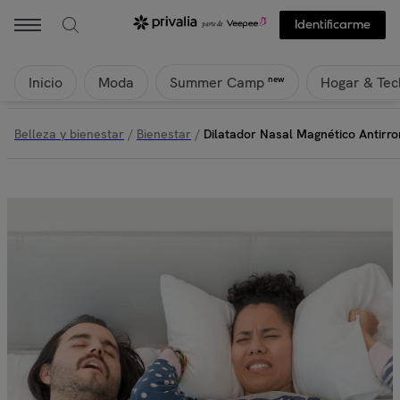
Identificarme
Inicio
Moda
Hogar & Tec
new
Summer Camp
Belleza y bienestar
/
Bienestar
/
Dilatador Nasal Magnético Antirr