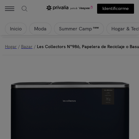
Identificarme
Inicio
Moda
Hogar & Tec
new
Summer Camp
Hogar
/
Bazar
/
Les Collectors N°986, Papelera de Reciclaje o Bas