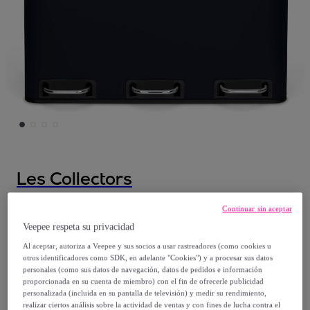
Les Collectors
Les Collectors N°986, Papelera de Reciclaje
Continuar sin aceptar
o Basura, 3 contenedores Capacidad 54 L
Veepee respeta su privacidad
3x18litros, Acero Inoxidable, Pedal en
Al aceptar, autoriza a Veepee y sus socios a usar rastreadores (como cookies u
otros identificadores como SDK, en adelante "Cookies") y a procesar sus datos
Acero, Antideslizante, Azul Oscuro,
personales (como sus datos de navegación, datos de pedidos e información
Acabado Mate
proporcionada en su cuenta de miembro) con el fin de ofrecerle publicidad
personalizada (incluida en su pantalla de televisión) y medir su rendimiento,
Modelo:
Les Collectors N°986, Papelera de
realizar ciertos análisis sobre la actividad de ventas y con fines de lucha contra el