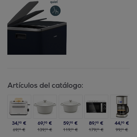
Artículos del catálogo:
34
,
€
69
,
€
59
,
€
89
,
€
44
,
€
90
90
90
90
90
69
,
€
139
,
€
119
,
€
179
,
€
99
,
€
00
00
00
00
00