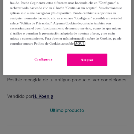
Reciclaje o Basura, 3 contenedores
fraude. Puede elegir entre estos diferentes usos haciendo clic en "Configurar" o
rechazar todo haciendo clic en el botón "Continuar sin aceptar". Sus elecciones se
Capacidad 54 L 3x18litros, Acero
aplican solo a este navegador y/o dispositivo. Puede cambiar sus opciones en
Inoxidable, Pedal en Acero, Antideslizante,
cualquier momento haciendo clic en el enlace “Configurar” accesible a través del
enlace "Política de Privacidad". Algunas Cookies depositadas también son
Azul Oscuro, Acabado Mate
necesarias para el buen funcionamiento de nuestro servicio, como las que miden
el tráfico o permiten la presentación adaptada de nuestras ofertas, y no están
sujetas a consentimiento. Para obtener más información sobre las Cookies, puede
149
,
€
90
consultar nuestra Política de Cookies accesible
AQUÍ.
299
,
€
00
Configurar
Aceptar
-
49
%
Posible recogida de tu antiguo producto
ver condiciones
,
Vendido por
H. Koenig
Último producto