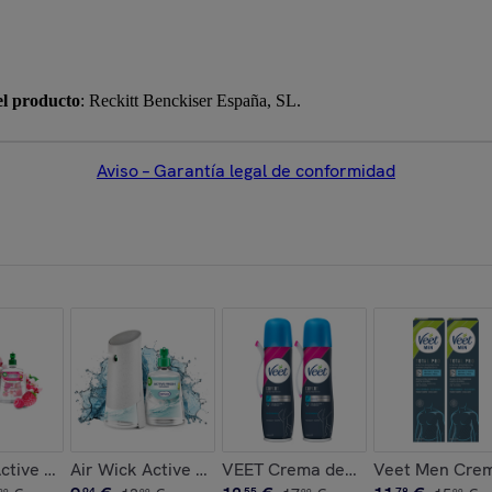
el producto
: Reckitt Benckiser España, SL.
Aviso – Garantía legal de conformidad
y Automatico Sin Aerosol, Aroma a Nenuco
mbio Spray Automatico Sin Aerosol, Aroma a Vainilla y Madrese
Active Fresh - Lote x4 Recambios Spray Automatico Sin Aeroso
Air Wick Active Fresh - Aparato + Recambio Spray A
VEET Crema depilatoria en spray 
Veet Men Crema
94
55
78