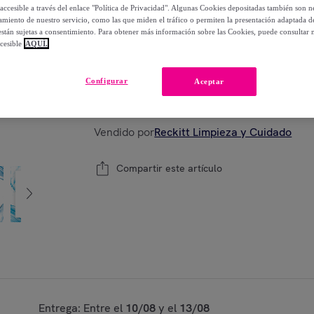
-
37
%
accesible a través del enlace "Política de Privacidad". Algunas Cookies depositadas también son ne
miento de nuestro servicio, como las que miden el tráfico o permiten la presentación adaptada d
 están sujetas a consentimiento. Para obtener más información sobre las Cookies, puede consultar n
cesible
AQUÍ.
Modelo:
Air Wick Eléctrico - Recambio Amb
Configurar
Aceptar
1
Añadir a la cesta
Vendido por
Reckitt Limpieza y Cuidado
Compartir este artículo
Entrega: Entre el
10/08
y el
13/08