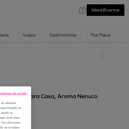
Identificarme
lleza
Viajes
Gastronomía
The Place
ontinuar sin aceptar
mbientador para Casa, Aroma Nenuco
, en adelante
proporcionada en
y medir su
egir entre estos
. Sus elecciones
ic en el enlace