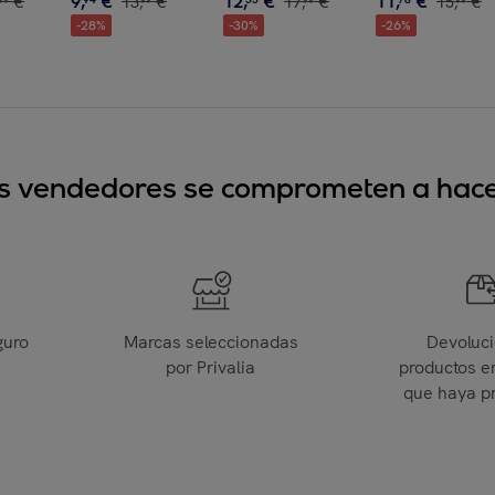
9
,
€
12
,
€
11
,
€
€
13
,
€
17
,
€
15
,
€
99
99
99
99
-
28
%
-
30
%
-
26
%
sus vendedores se comprometen a hacer
guro
Marcas seleccionadas
Devoluc
por Privalia
productos e
que haya p