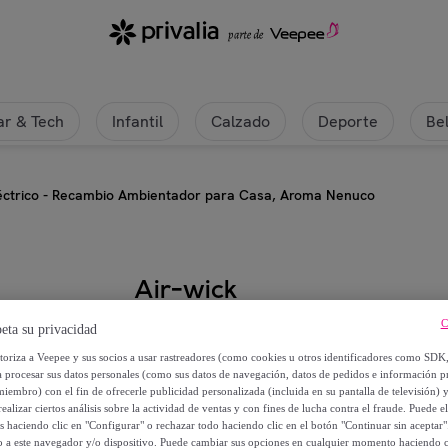
oma Nenuco | Privalia
r & Tech
Infantil
Calzado
Deporte
Be
léctrico - Recambio Ambientador para Casa, Aroma Nenuco
Air-wick
C
Air Wick Eléctrico - Recambio A
eta su privacidad
utoriza a Veepee y sus socios a usar rastreadores (como cookies u otros identificadores como SDK
a procesar sus datos personales (como sus datos de navegación, datos de pedidos e información 
5
,
€
61
miembro) con el fin de ofrecerle publicidad personalizada (incluida en su pantalla de televisión) 
ealizar ciertos análisis sobre la actividad de ventas y con fines de lucha contra el fraude. Puede el
os haciendo clic en "Configurar" o rechazar todo haciendo clic en el botón "Continuar sin aceptar"
8
,
€
99
lo a este navegador y/o dispositivo. Puede cambiar sus opciones en cualquier momento haciendo cl