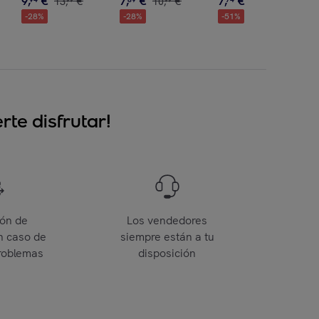
9
,
€
7
,
€
7
,
€
13
,
€
10
,
€
15
,
€
99
99
99
-
28
%
-
28
%
-
51
%
te disfrutar!
ión de
Los vendedores
n caso de
siempre están a tu
roblemas
disposición