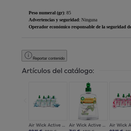
Peso numeral (gr)
: 85
Advertencias y seguridad
: Ninguna
Operador económico responsable de la seguridad d
Reportar contenido
Artículos del catálogo:
Air Wick Active Fresh - Lote x4 Recambios Spra
Air Wick Active Fresh - Reca
Air Wick 
85
42
85