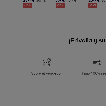
23
,
€
7
,
€
23
,
€
30
,
€
10
,
€
30
,
99
99
-
23
%
-
32
%
-
23
%
¡Privalia y 
Sobre el vendedor
Pago 100% se