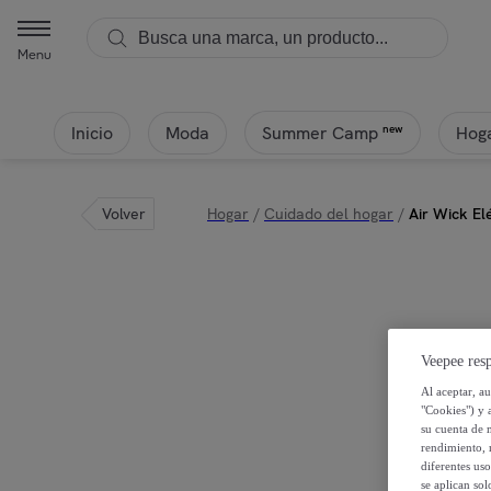
Air-wick - Air Wick Eléctrico - Recambio Ambientador para Casa, Ar
Menu
Inicio
Moda
Hoga
new
Summer Camp
Volver
Hogar
/
Cuidado del hogar
/
Air Wick E
Veepee resp
Al aceptar, a
"Cookies") y 
su cuenta de 
rendimiento, r
diferentes us
se aplican so