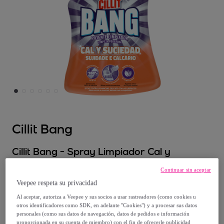
Cillit Bang
Cillit Bang - Spray Limpiador Cal y
Suciedad, para Baño - 1 Litro
Continuar sin aceptar
Modelo:
Cillit Bang - Spray Limpiador Cal y
Veepee respeta su privacidad
Suciedad, para Baño - 1 Litro
Al aceptar, autoriza a Veepee y sus socios a usar rastreadores (como cookies u
otros identificadores como SDK, en adelante "Cookies") y a procesar sus datos
6
,
€
personales (como sus datos de navegación, datos de pedidos e información
14
proporcionada en su cuenta de miembro) con el fin de ofrecerle publicidad