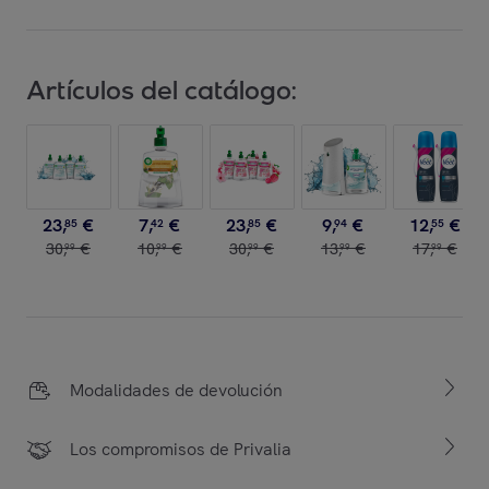
Artículos del catálogo:
23
,
€
7
,
€
23
,
€
9
,
€
12
,
€
85
42
85
94
55
30
,
€
10
,
€
30
,
€
13
,
€
17
,
€
99
99
99
99
99
Modalidades de devolución
Los compromisos de Privalia