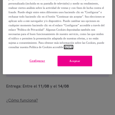
personalizada (incluida en su pantalla de televisión) y medir su rendimiento,
9
,
€
realizar ciertos análisis sobre la actividad de ventas y con fines de lucha contra el
99
fraude. Puede elegir entre estos diferentes usos haciendo clic en "Configurar" o
-
38
%
rechazar todo haciendo clic en el botón "Continuar sin aceptar". Sus elecciones se
aplican solo a este navegador y/o dispositivo. Puede cambiar sus opciones en
Vendido por
Reckitt Limpieza y Cuidado
cualquier momento haciendo clic en el enlace “Configurar” accesible a través del
enlace "Política de Privacidad". Algunas Cookies depositadas también son
necesarias para el buen funcionamiento de nuestro servicio, como las que miden
el tráfico o permiten la presentación adaptada de nuestras ofertas, y no están
sujetas a consentimiento. Para obtener más información sobre las Cookies, puede
consultar nuestra Política de Cookies accesible
AQUÍ.
Entrega
Configurar
Aceptar
Entrega desde
3,99 €
Gratis desde 59 € de compra
Entrega: Entre el
11/08
y el
14/08
¿Cómo funciona?