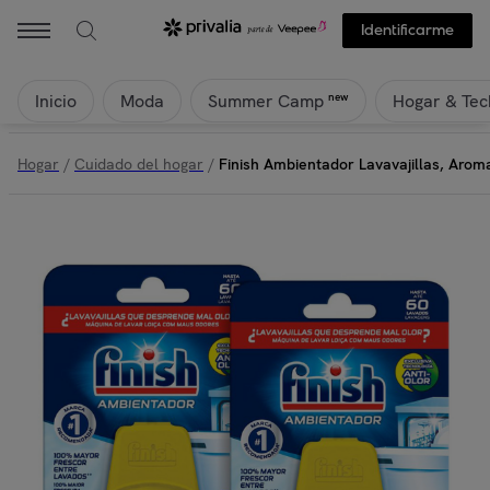
Finish - Finish Ambientador Lavavajillas, Aroma Limón, Pack 2 unidad
Identificarme
Inicio
Moda
Hogar & Tec
new
Summer Camp
Hogar
/
Cuidado del hogar
/
Finish Ambientador Lavavajillas, Arom