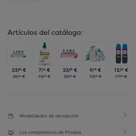
Artículos del catálogo:
23
,
€
7
,
€
23
,
€
9
,
€
12
,
€
85
42
85
94
55
30
,
€
10
,
€
30
,
€
13
,
€
17
,
€
99
99
99
99
99
Modalidades de devolución
Los compromisos de Privalia