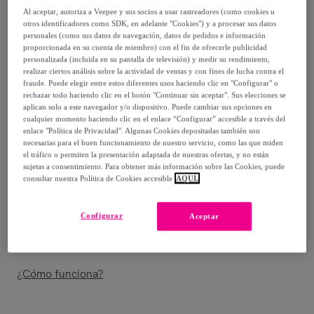
Al aceptar, autoriza a Veepee y sus socios a usar rastreadores (como cookies u
8
,
€
99
otros identificadores como SDK, en adelante "Cookies") y a procesar sus datos
personales (como sus datos de navegación, datos de pedidos e información
-
44
%
proporcionada en su cuenta de miembro) con el fin de ofrecerle publicidad
personalizada (incluida en su pantalla de televisión) y medir su rendimiento,
Vendido por
Reckitt Limpieza y Cuidado
realizar ciertos análisis sobre la actividad de ventas y con fines de lucha contra el
fraude. Puede elegir entre estos diferentes usos haciendo clic en "Configurar" o
rechazar todo haciendo clic en el botón "Continuar sin aceptar". Sus elecciones se
aplican solo a este navegador y/o dispositivo. Puede cambiar sus opciones en
cualquier momento haciendo clic en el enlace “Configurar” accesible a través del
enlace "Política de Privacidad". Algunas Cookies depositadas también son
Entrega
necesarias para el buen funcionamiento de nuestro servicio, como las que miden
el tráfico o permiten la presentación adaptada de nuestras ofertas, y no están
sujetas a consentimiento. Para obtener más información sobre las Cookies, puede
Entrega desde
3,99 €
consultar nuestra Política de Cookies accesible
AQUÍ.
Gratis desde 59 € de compra
Configurar
Aceptar
Entrega: Entre el
11/08
y el
14/08
¿Cómo funciona?