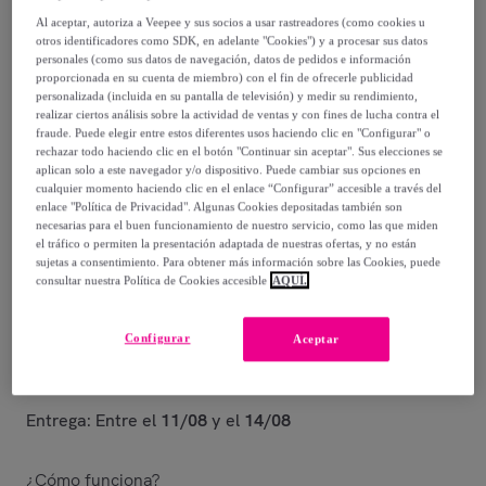
Al aceptar, autoriza a Veepee y sus socios a usar rastreadores (como cookies u
18
,
€
18
otros identificadores como SDK, en adelante "Cookies") y a procesar sus datos
personales (como sus datos de navegación, datos de pedidos e información
proporcionada en su cuenta de miembro) con el fin de ofrecerle publicidad
24
,
€
99
personalizada (incluida en su pantalla de televisión) y medir su rendimiento,
-
27
%
realizar ciertos análisis sobre la actividad de ventas y con fines de lucha contra el
fraude. Puede elegir entre estos diferentes usos haciendo clic en "Configurar" o
rechazar todo haciendo clic en el botón "Continuar sin aceptar". Sus elecciones se
Vendido por
Reckitt Limpieza y Cuidado
aplican solo a este navegador y/o dispositivo. Puede cambiar sus opciones en
cualquier momento haciendo clic en el enlace “Configurar” accesible a través del
enlace "Política de Privacidad". Algunas Cookies depositadas también son
necesarias para el buen funcionamiento de nuestro servicio, como las que miden
el tráfico o permiten la presentación adaptada de nuestras ofertas, y no están
sujetas a consentimiento. Para obtener más información sobre las Cookies, puede
Entrega
consultar nuestra Política de Cookies accesible
AQUÍ.
Entrega desde
3,99 €
Configurar
Aceptar
Gratis desde 59 € de compra
Entrega: Entre el
11/08
y el
14/08
¿Cómo funciona?