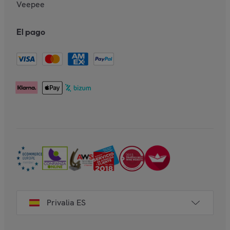
Veepee
El pago
Privalia ES