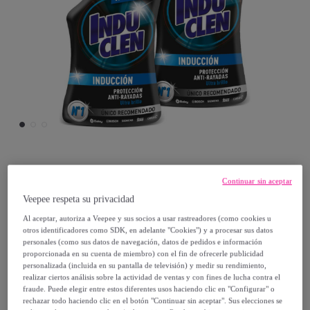
Vanish
Continuar sin aceptar
Veepee respeta su privacidad
Limpiador de Inducción Induclen Spray,
Al aceptar, autoriza a Veepee y sus socios a usar rastreadores (como cookies u
pack 2 unidades x 450ml
otros identificadores como SDK, en adelante "Cookies") y a procesar sus datos
Modelo:
Limpiador de Inducción Induclen
personales (como sus datos de navegación, datos de pedidos e información
proporcionada en su cuenta de miembro) con el fin de ofrecerle publicidad
Spray, pack 2 unidades x 450ml
personalizada (incluida en su pantalla de televisión) y medir su rendimiento,
realizar ciertos análisis sobre la actividad de ventas y con fines de lucha contra el
fraude. Puede elegir entre estos diferentes usos haciendo clic en "Configurar" o
16
,
€
15
rechazar todo haciendo clic en el botón "Continuar sin aceptar". Sus elecciones se