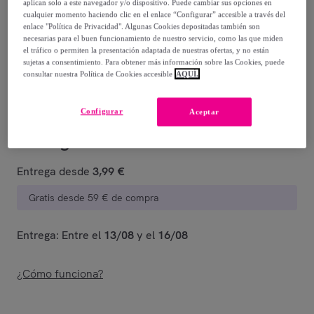
aplican solo a este navegador y/o dispositivo. Puede cambiar sus opciones en
cualquier momento haciendo clic en el enlace “Configurar” accesible a través del
22
,
€
99
enlace "Política de Privacidad". Algunas Cookies depositadas también son
-
29
%
necesarias para el buen funcionamiento de nuestro servicio, como las que miden
el tráfico o permiten la presentación adaptada de nuestras ofertas, y no están
sujetas a consentimiento. Para obtener más información sobre las Cookies, puede
Vendido por
Reckitt Limpieza y Cuidado
consultar nuestra Política de Cookies accesible
AQUÍ.
Configurar
Aceptar
Entrega
Entrega desde
3,99 €
Gratis desde 59 € de compra
Entrega: Entre el
13/08
y el
16/08
¿Cómo funciona?