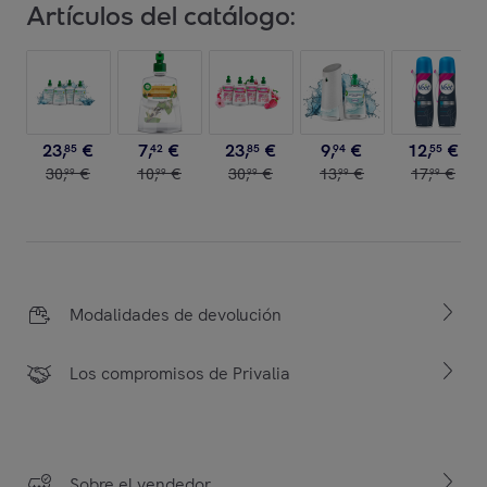
Artículos del catálogo:
23
,
€
7
,
€
23
,
€
9
,
€
12
,
€
85
42
85
94
55
30
,
€
10
,
€
30
,
€
13
,
€
17
,
€
99
99
99
99
99
Modalidades de devolución
Los compromisos de Privalia
Sobre el vendedor