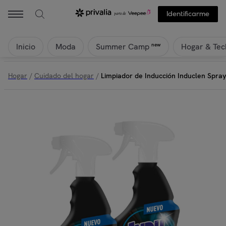
Identificarme
Inicio
Moda
Hogar & Tec
new
Summer Camp
Hogar
/
Cuidado del hogar
/
Limpiador de Inducción Induclen Spra