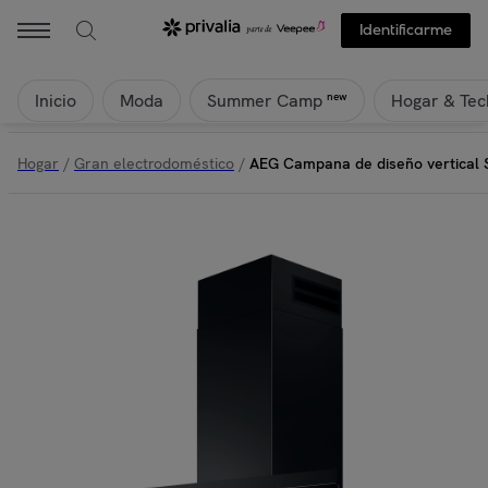
Identificarme
Inicio
Moda
Hogar & Tec
new
Summer Camp
Hogar
/
Gran electrodoméstico
/
AEG Campana de diseño vertical 