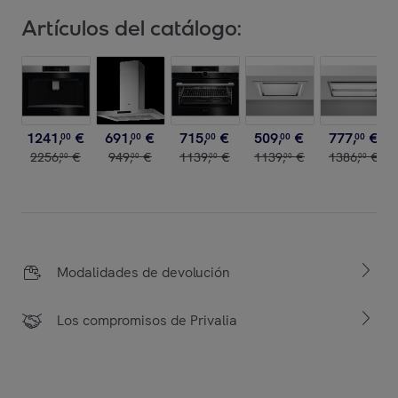
Artículos del catálogo:
1241
,
€
691
,
€
715
,
€
509
,
€
777
,
€
00
00
00
00
00
2256
,
€
949
,
€
1139
,
€
1139
,
€
1386
,
€
00
00
00
00
00
Modalidades de devolución
Los compromisos de Privalia