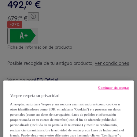
492
,
€
00
679
,
€
00
-
27
%
Ficha de información de producto
Posible recogida de tu antiguo producto
ver condiciones
,
Vendido por
AEG Oficial
Continuar sin aceptar
Veepee respeta su privacidad
Al aceptar, autoriza a Veepee y sus socios a usar rastreadores (como cookies u
otros identificadores como SDK, en adelante "Cookies") y a procesar sus datos
Entrega
personales (como sus datos de navegación, datos de pedidos e información
proporcionada en su cuenta de miembro) con el fin de ofrecerle publicidad
Envío gratis
personalizada (incluida en su pantalla de televisión) y medir su rendimiento,
realizar ciertos análisis sobre la actividad de ventas y con fines de lucha contra el
fraude. Puede elegir entre estos diferentes usos haciendo clic en "Configurar" o