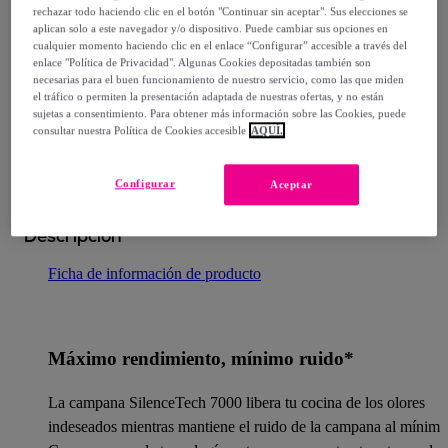
Entrega: Entre el
14/08
y el
17/08
rechazar todo haciendo clic en el botón "Continuar sin aceptar". Sus elecciones se
aplican solo a este navegador y/o dispositivo. Puede cambiar sus opciones en
cualquier momento haciendo clic en el enlace “Configurar” accesible a través del
enlace "Política de Privacidad". Algunas Cookies depositadas también son
¿Cómo funciona?
necesarias para el buen funcionamiento de nuestro servicio, como las que miden
el tráfico o permiten la presentación adaptada de nuestras ofertas, y no están
sujetas a consentimiento. Para obtener más información sobre las Cookies, puede
consultar nuestra Política de Cookies accesible
AQUÍ.
Configurar
Aceptar
Detalles del producto
Descripción
Ficha de información de producto
Máximo rendimiento, mínimo ruido*
La campana SilenceTech 7000 libera tu cocina de los olores
indeseados mientras mantiene el ruido de la campana al mínimo