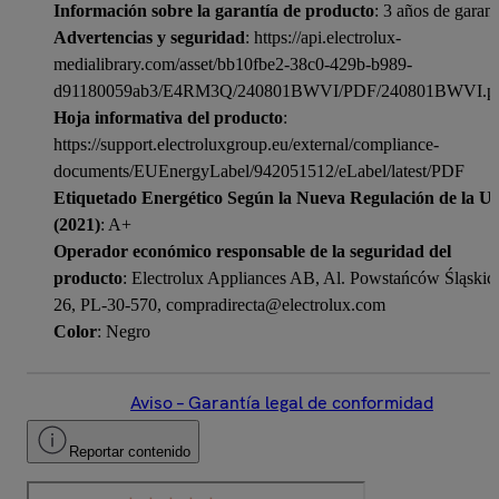
Información sobre la garantía de producto
: 3 años de garant
Advertencias y seguridad
: https://api.electrolux-
medialibrary.com/asset/bb10fbe2-38c0-429b-b989-
d91180059ab3/E4RM3Q/240801BWVI/PDF/240801BWVI.p
Hoja informativa del producto
:
https://support.electroluxgroup.eu/external/compliance-
documents/EUEnergyLabel/942051512/eLabel/latest/PDF
Etiquetado Energético Según la Nueva Regulación de la U
(2021)
: A+
Operador económico responsable de la seguridad del
producto
: Electrolux Appliances AB, Al. Powstańców Śląskic
26, PL-30-570, compradirecta@electrolux.com
Color
: Negro
Aviso – Garantía legal de conformidad
Reportar contenido