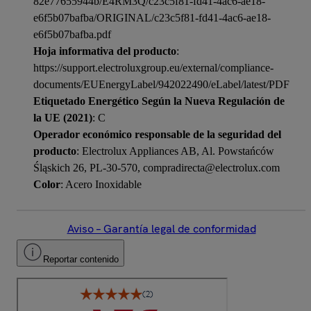
82e77655944b/E4RM3Q/c23c5f81-fd41-4ac6-ae18-
e6f5b07bafba/ORIGINAL/c23c5f81-fd41-4ac6-ae18-
e6f5b07bafba.pdf
Hoja informativa del producto
:
https://support.electroluxgroup.eu/external/compliance-
documents/EUEnergyLabel/942022490/eLabel/latest/PDF
Etiquetado Energético Según la Nueva Regulación de
la UE (2021)
: C
Operador económico responsable de la seguridad del
producto
: Electrolux Appliances AB, Al. Powstańców
Śląskich 26, PL-30-570, compradirecta@electrolux.com
Color
: Acero Inoxidable
Aviso – Garantía legal de conformidad
Reportar contenido