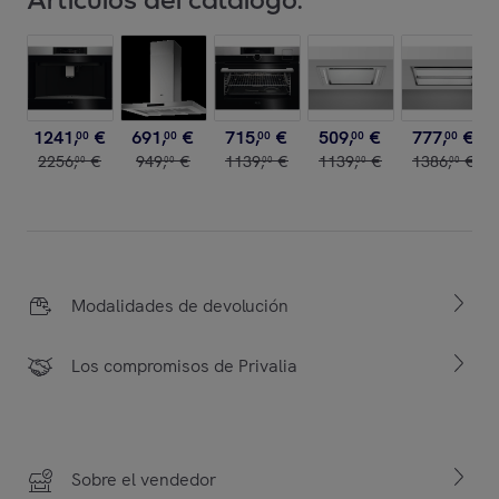
1241
,
€
691
,
€
715
,
€
509
,
€
777
,
€
00
00
00
00
00
2256
,
€
949
,
€
1139
,
€
1139
,
€
1386
,
€
00
00
00
00
00
Modalidades de devolución
Los compromisos de Privalia
Sobre el vendedor