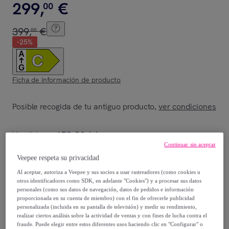
299
,
€
00
399
,
€
00
-
25
%
Ficha de información de producto
Posible recogida de tu antiguo producto
ver condiciones
,
Vendido por
AEG Oficial
Continuar sin aceptar
Veepee respeta su privacidad
Al aceptar, autoriza a Veepee y sus socios a usar rastreadores (como cookies u
otros identificadores como SDK, en adelante "Cookies") y a procesar sus datos
Entrega
personales (como sus datos de navegación, datos de pedidos e información
proporcionada en su cuenta de miembro) con el fin de ofrecerle publicidad
personalizada (incluida en su pantalla de televisión) y medir su rendimiento,
Envío gratis
realizar ciertos análisis sobre la actividad de ventas y con fines de lucha contra el
fraude. Puede elegir entre estos diferentes usos haciendo clic en "Configurar" o