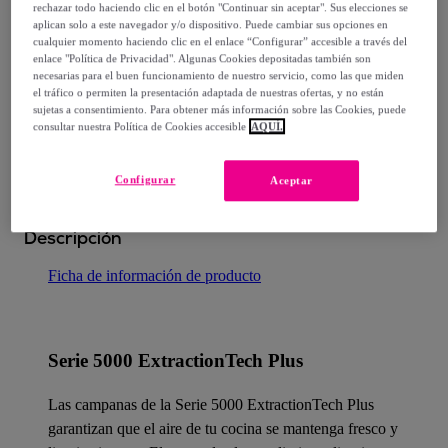
rechazar todo haciendo clic en el botón "Continuar sin aceptar". Sus elecciones se
Entrega: Entre el
16/08
y el
19/08
aplican solo a este navegador y/o dispositivo. Puede cambiar sus opciones en
cualquier momento haciendo clic en el enlace “Configurar” accesible a través del
enlace "Política de Privacidad". Algunas Cookies depositadas también son
¿Cómo funciona?
necesarias para el buen funcionamiento de nuestro servicio, como las que miden
el tráfico o permiten la presentación adaptada de nuestras ofertas, y no están
sujetas a consentimiento. Para obtener más información sobre las Cookies, puede
consultar nuestra Política de Cookies accesible
AQUÍ.
Configurar
Aceptar
Detalles del producto
Descripción
Ficha de información de producto
Serie 5000 ExtractionTech Plus
Las campanas de la Serie 5000 ExtractionTech Plus
garantizan que el aire de tu cocina se mantenga fresco y