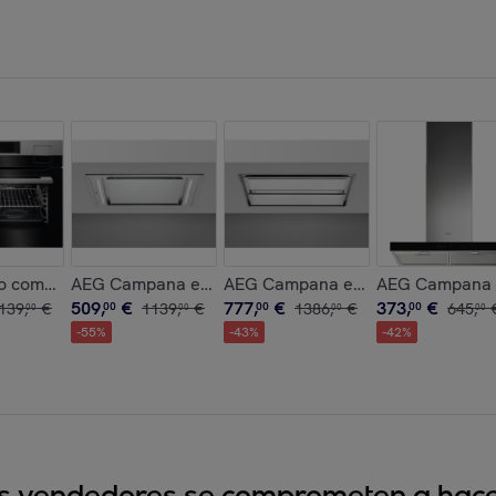
as KKA894500M | Reacondicionado
isla de 100 cm DIE6180HM | Reacondicionado
 compacto de vapor Serie 9000 SteamPro con Mando Mastery
AEG Campana extractora de techo Serie 7000 Hob2
AEG Campana extractora de tech
AEG Campana e
509
,
€
777
,
€
373
,
€
139
,
€
00
1139
,
€
00
1386
,
€
00
645
,
00
00
00
00
-
55
%
-
43
%
-
42
%
sus vendedores se comprometen a hacer