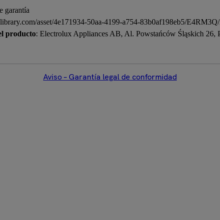
e garantía
medialibrary.com/asset/4e171934-50aa-4199-a754-83b0af198eb5/E4R
el producto
: Electrolux Appliances AB, Al. Powstańców Śląskich 26,
Aviso – Garantía legal de conformidad