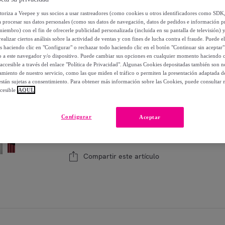
-
23
%
utoriza a Veepee y sus socios a usar rastreadores (como cookies u otros identificadores como SDK
a procesar sus datos personales (como sus datos de navegación, datos de pedidos e información 
Posible recogida de tu antiguo producto
ver
,
miembro) con el fin de ofrecerle publicidad personalizada (incluida en su pantalla de televisión) 
ealizar ciertos análisis sobre la actividad de ventas y con fines de lucha contra el fraude. Puede el
os haciendo clic en "Configurar" o rechazar todo haciendo clic en el botón "Continuar sin aceptar"
lo a este navegador y/o dispositivo. Puede cambiar sus opciones en cualquier momento haciendo cl
accesible a través del enlace "Política de Privacidad". Algunas Cookies depositadas también son ne
miento de nuestro servicio, como las que miden el tráfico o permiten la presentación adaptada d
Modelo:
AEG Microondas de 900 W con func
 están sujetas a consentimiento. Para obtener más información sobre las Cookies, puede consultar n
cesible
AQUÍ.
1
Añadir a la cesta
Configurar
Aceptar
Vendido por
AEG Oficial
Compartir este artículo