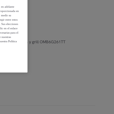
, en adelante
proporcionada en
 condiciones
y medir su
egir entre estos
. Sus elecciones
ic en el enlace
cesarias para el
e nuestras
ión microondas y grill OMB6G261TT
uestra Política