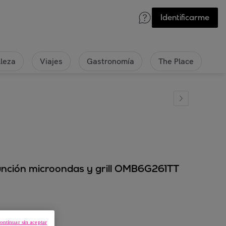
Identificarme
lleza
Viajes
Gastronomía
The Place
nción microondas y grill OMB6G261TT
ontinuar sin aceptar