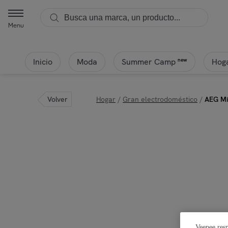
Menu
Inicio
Moda
Hoga
new
Summer Camp
Volver
Hogar
/
Gran electrodoméstico
/
AEG Mi
Veepee resp