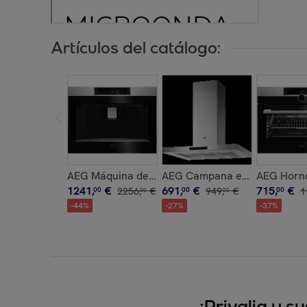
Artículos del catálogo:
AEG Máquina de café integrable Inox antihuell
AEG Campana extractora de 
AEG Horno
1241
,
€
691
,
€
715
,
€
00
2256
,
€
00
949
,
€
00
1
00
00
-
44
%
-
27
%
-
37
%
¡Privalia y 