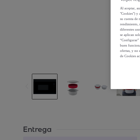
Al aceptar, a
"Cookies") y 
su cuenta de 
rendimiento, r
diferentes us
se aplican so
“Configurar” 
buen funciona
ofertas, y no
de Cookies ac
Entrega