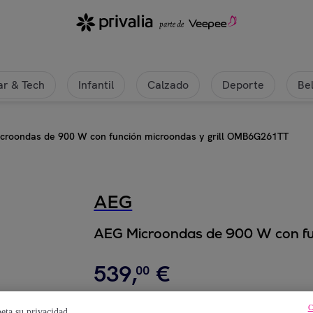
r & Tech
Infantil
Calzado
Deporte
Be
croondas de 900 W con función microondas y grill OMB6G261TT
AEG
AEG Microondas de 900 W con fu
539
,
€
00
709
,
€
00
C
eta su privacidad