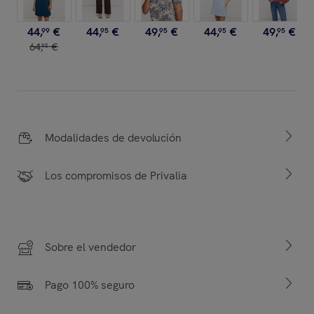
44
,
€
44
,
€
49
,
€
44
,
€
49
,
€
99
95
95
95
95
64
,
€
95
Modalidades de devolución
Los compromisos de Privalia
Sobre el vendedor
Pago 100% seguro