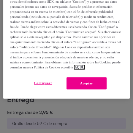
otros identificadores como SDK, en adelante "Cookies") y a procesar sus datos
personales (como sus datos de navegación, datos de pedidos e información
proporcionada en su cuenta de miembro) con el fin de ofrecerle publicidad
personalizada (incluida en su pantalla de televisión) y medir su rendimiento,
realizar ciertos análisis sobre la actividad de ventas y con fines de lucha contra el
fraude. Puede elegir entre estos diferentes usos haciendo clic en "Configurar" o
rechazar todo haciendo clic en el botón "Continuar sin aceptar". Sus elecciones se
Marrón
Negro
aplican solo a este navegador y/o dispositivo. Puede cambiar sus opciones en
cualquier momento haciendo clic en el enlace “Configurar” accesible a través del
enlace "Política de Privacidad". Algunas Cookies depositadas también son
necesarias para el buen funcionamiento de nuestro servicio, como las que miden
Guía de tallas
el tráfico o permiten la presentación adaptada de nuestras ofertas, y no están
sujetas a consentimiento. Para obtener más información sobre las Cookies, puede
Vendido por
Koala Bay
consultar nuestra Política de Cookies accesible
AQUÍ.
Configurar
Aceptar
Entrega
Entrega desde
2,95 €
Gratis desde 59 € de compra