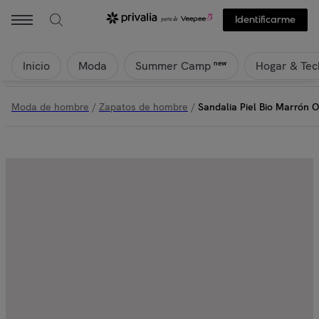
KOALA BAY - Sandalia Piel Bio Marrón Oscuro - Majestic | Privali
Identificarme
Inicio
Moda
Hogar & Tec
new
Summer Camp
Moda de hombre
/
Zapatos de hombre
/
Sandalia Piel Bio Marrón O