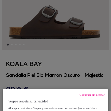
KOALA BAY
Sandalia Piel Bio Marrón Oscuro - Majestic
29
,
€
99
Continuar sin aceptar
64
,
€
95
Veepee respeta su privacidad
-
53
%
Al aceptar, autoriza a Veepee y sus socios a usar rastreadores (como cookies u