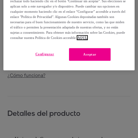
rechazar todo haciendo clic en el botón "Continuar sin aceptar". Sus elecciones se
aplican solo a este navegador y/o dispositivo. Puede cambiar sus opciones en
cualquier momento haciendo clic en el enlace “Configurar” accesible a través del
enlace "Política de Privacidad". Algunas Cookies depositadas también son
necesarias para el buen funcionamiento de nuestro servicio, como las que miden
Entrega
el tráfico o permiten la presentación adaptada de nuestras ofertas, y no están
sujetas a consentimiento. Para obtener más información sobre las Cookies, puede
consultar nuestra Política de Cookies accesible
AQUÍ.
Envío gratis
Configurar
Aceptar
Entrega: Entre el
12/08
y el
15/08
¿Cómo funciona?
Detalles del producto