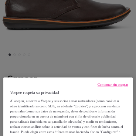
Camper
Continuar sin aceptar
Botines - CAMPER Beetle - Marron - Cuero
Veepee respeta su privacidad
liso
Al aceptar, autoriza a Veepee y sus socios a usar rastreadores (como cookies u
otros identificadores como SDK, en adelante "Cookies") y a procesar sus datos
personales (como sus datos de navegación, datos de pedidos e información
189
,
€
00
proporcionada en su cuenta de miembro) con el fin de ofrecerle publicidad
personalizada (incluida en su pantalla de televisión) y medir su rendimiento,
realizar ciertos análisis sobre la actividad de ventas y con fines de lucha contra el
Vendido por
CAMPER
fraude. Puede elegir entre estos diferentes usos haciendo clic en "Configurar" o