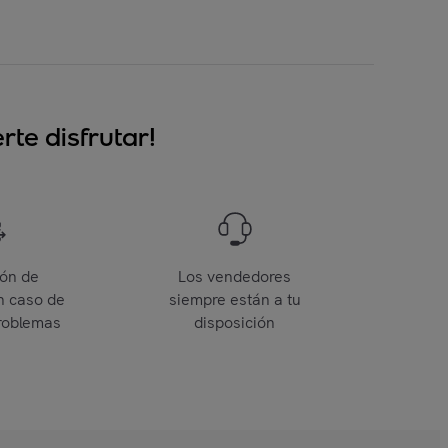
te disfrutar!
ión de
Los vendedores
n caso de
siempre están a tu
roblemas
disposición