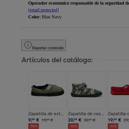
Operador económico responsable de la seguridad d
[email protected]
Color
: Blue Navy
Reportar contenido
Artículos del catálogo:
Zapatilla de estar por casa ,Clasica Suela de Tel
Zapatilla de casa , Boot Ho
Zapatilla 
9
,
€
20
,
€
19
,
€
99
19
,
€
99
30
,
€
99
29
,
99
99
-
50
%
-
32
%
-
33
%