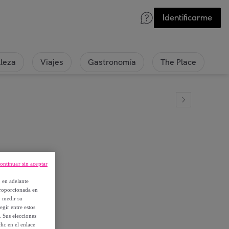
Identificarme
lleza
Viajes
Gastronomía
The Place
ontinuar sin aceptar
, en adelante
proporcionada en
y medir su
egir entre estos
. Sus elecciones
ic en el enlace