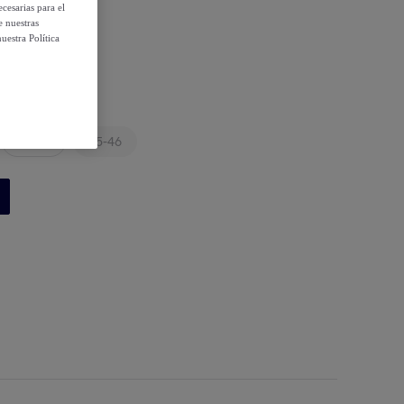
cesarias para el
e nuestras
uestra Política
43-44
45-46