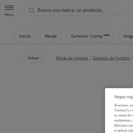
Menu
Inicio
Moda
Hoga
new
Summer Camp
Volver
Moda de hombre
/
Zapatos de hombre
/
Veepee resp
Al aceptar, a
"Cookies") y 
su cuenta de 
rendimiento, r
diferentes us
se aplican so