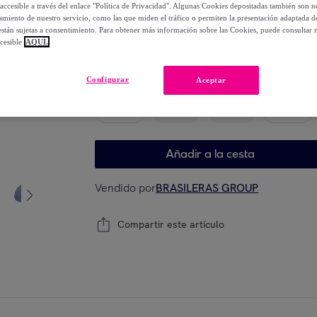
-
35
%
accesible a través del enlace "Política de Privacidad". Algunas Cookies depositadas también son ne
miento de nuestro servicio, como las que miden el tráfico o permiten la presentación adaptada d
 están sujetas a consentimiento. Para obtener más información sobre las Cookies, puede consultar n
cesible
AQUÍ.
Elige tu modelo
Configurar
Aceptar
35-36
37-38
39-40
41-42
Añadir a la cesta
Vendido por
BRASILERAS GROUP
Compartir este artículo