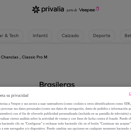
r & Tech
Infantil
Calzado
Deporte
Be
Chanclas , Classic Pro M
Brasileras
C
eta su privacidad
Chanclas , Classic Pro M
utoriza a Veepee y sus socios a usar rastreadores (como cookies u otros identificadores como SDK
a procesar sus datos personales (como sus datos de navegación, datos de pedidos e información 
12
,
€
99
miembro) con el fin de ofrecerle publicidad personalizada (incluida en su pantalla de televisión) 
ealizar ciertos análisis sobre la actividad de ventas y con fines de lucha contra el fraude. Puede el
os haciendo clic en "Configurar" o rechazar todo haciendo clic en el botón "Continuar sin aceptar"
19
,
€
99
lo a este navegador y/o dispositivo. Puede cambiar sus opciones en cualquier momento haciendo cl