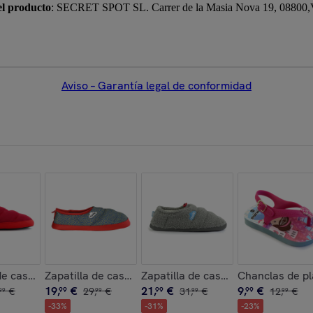
el producto
: SECRET SPOT SL. Carrer de la Masia Nova 19, 08800,Vil
Aviso – Garantía legal de conformidad
a
me New Camouflage
de casa ,Classic Chill
Zapatilla de casa ,Printed 21 Noodle
Zapatilla de casa ,Classic Sheep
Chanclas de pl
19
,
€
21
,
€
9
,
€
€
99
29
,
€
99
31
,
€
99
12
,
€
99
99
99
99
-
33
%
-
31
%
-
23
%