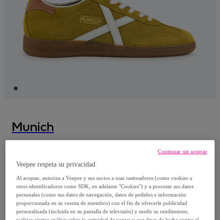
Munich
MUNICH BARRU 159
Continuar sin aceptar
Veepee respeta su privacidad
57
,
€
50
Al aceptar, autoriza a Veepee y sus socios a usar rastreadores (como cookies u
otros identificadores como SDK, en adelante "Cookies") y a procesar sus datos
personales (como sus datos de navegación, datos de pedidos e información
115
,
€
00
proporcionada en su cuenta de miembro) con el fin de ofrecerle publicidad
-
50
%
personalizada (incluida en su pantalla de televisión) y medir su rendimiento,
realizar ciertos análisis sobre la actividad de ventas y con fines de lucha contra el