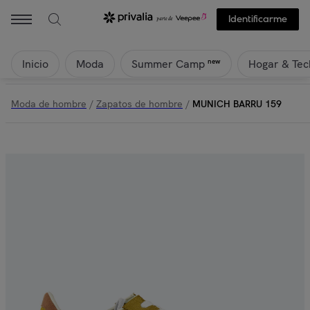
Identificarme
Inicio
Moda
Hogar & Tec
new
Summer Camp
Moda de hombre
/
Zapatos de hombre
/
MUNICH BARRU 159