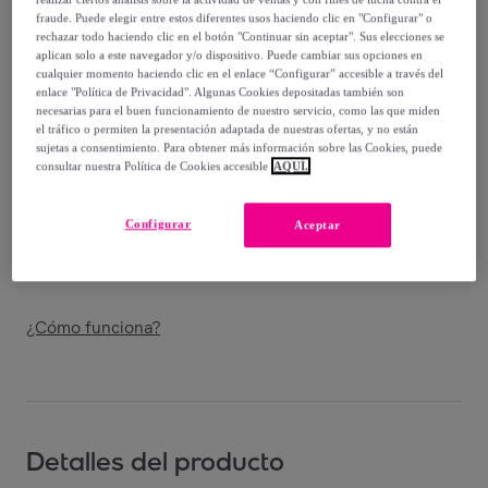
Guía de tallas
fraude. Puede elegir entre estos diferentes usos haciendo clic en "Configurar" o
rechazar todo haciendo clic en el botón "Continuar sin aceptar". Sus elecciones se
aplican solo a este navegador y/o dispositivo. Puede cambiar sus opciones en
Vendido por
Oficial MUNICH® Shop en Veepee
cualquier momento haciendo clic en el enlace “Configurar” accesible a través del
enlace "Política de Privacidad". Algunas Cookies depositadas también son
necesarias para el buen funcionamiento de nuestro servicio, como las que miden
el tráfico o permiten la presentación adaptada de nuestras ofertas, y no están
sujetas a consentimiento. Para obtener más información sobre las Cookies, puede
consultar nuestra Política de Cookies accesible
AQUÍ.
Entrega
Entrega desde
2,95 €
Configurar
Aceptar
Entrega: Entre el
15/08
y el
18/08
¿Cómo funciona?
Detalles del producto