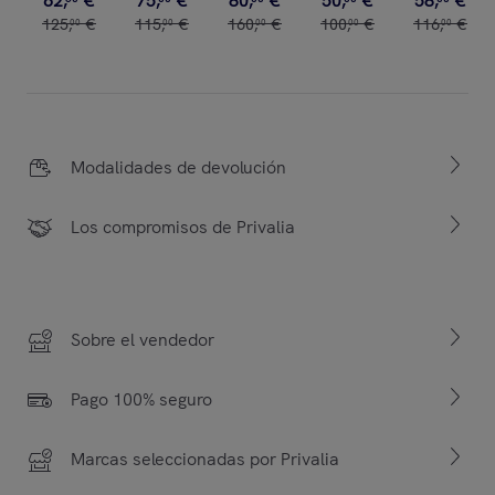
62
,
€
75
,
€
80
,
€
50
,
€
58
,
€
125
,
€
115
,
€
160
,
€
100
,
€
116
,
€
00
00
00
00
00
Modalidades de devolución
Los compromisos de Privalia
Sobre el vendedor
Pago 100% seguro
Marcas seleccionadas por Privalia