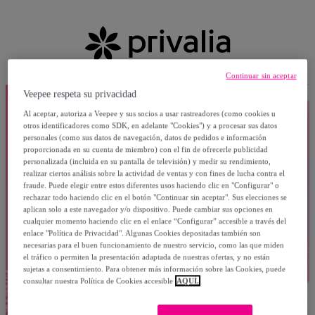
Continuar sin aceptar
Veepee respeta su privacidad
Al aceptar, autoriza a Veepee y sus socios a usar rastreadores (como cookies u
otros identificadores como SDK, en adelante "Cookies") y a procesar sus datos
personales (como sus datos de navegación, datos de pedidos e información
proporcionada en su cuenta de miembro) con el fin de ofrecerle publicidad
personalizada (incluida en su pantalla de televisión) y medir su rendimiento,
realizar ciertos análisis sobre la actividad de ventas y con fines de lucha contra el
fraude. Puede elegir entre estos diferentes usos haciendo clic en "Configurar" o
rechazar todo haciendo clic en el botón "Continuar sin aceptar". Sus elecciones se
aplican solo a este navegador y/o dispositivo. Puede cambiar sus opciones en
cualquier momento haciendo clic en el enlace “Configurar” accesible a través del
enlace "Política de Privacidad". Algunas Cookies depositadas también son
necesarias para el buen funcionamiento de nuestro servicio, como las que miden
el tráfico o permiten la presentación adaptada de nuestras ofertas, y no están
sujetas a consentimiento. Para obtener más información sobre las Cookies, puede
consultar nuestra Política de Cookies accesible
AQUÍ.