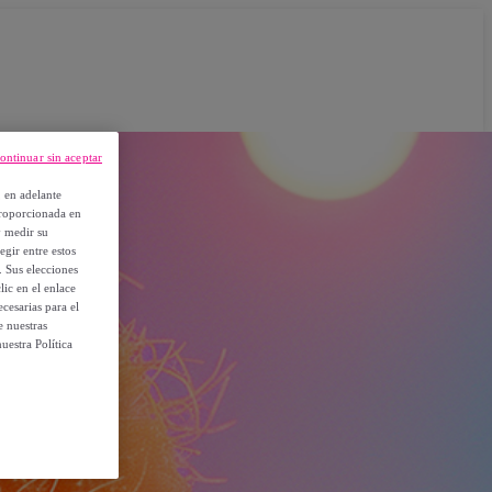
ontinuar sin aceptar
, en adelante
proporcionada en
y medir su
egir entre estos
. Sus elecciones
ic en el enlace
cesarias para el
e nuestras
uestra Política