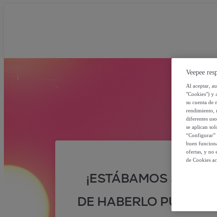
Veepee resp
Al aceptar, a
"Cookies") y 
su cuenta de 
rendimiento, r
diferentes us
se aplican so
“Configurar” 
buen funciona
ofertas, y no
de Cookies ac
¡ESTÁBAMOS SEGUR
DE HABERLO PUESTO