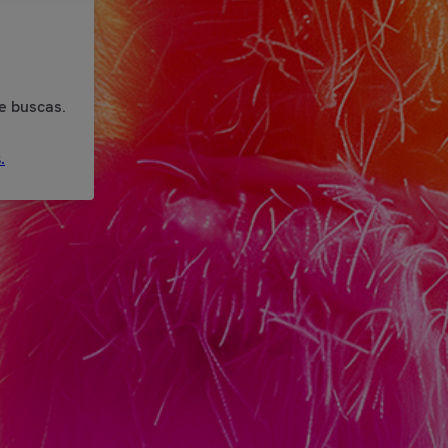
e buscas.
.