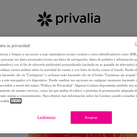
C
eta su privacidad
utoriza a Veepee y sus socios a usar rastreadores (como cookies u otros identificadores como SDK
a procesar sus datos personales (como sus datos de navegación, datos de pedidos e información 
miembro) con el fin de ofrecerle publicidad personalizada (incluida en su pantalla de televisión) 
ealizar ciertos análisis sobre la actividad de ventas y con fines de lucha contra el fraude. Puede el
os haciendo clic en "Configurar" o rechazar todo haciendo clic en el botón "Continuar sin aceptar"
lo a este navegador y/o dispositivo. Puede cambiar sus opciones en cualquier momento haciendo cl
accesible a través del enlace "Política de Privacidad". Algunas Cookies depositadas también son ne
miento de nuestro servicio, como las que miden el tráfico o permiten la presentación adaptada d
 están sujetas a consentimiento. Para obtener más información sobre las Cookies, puede consultar n
cesible
AQUÍ.
OS
Configurar
Aceptar
 POR