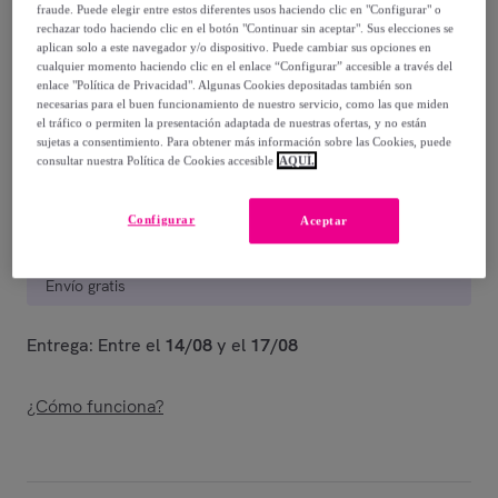
179
,
€
00
fraude. Puede elegir entre estos diferentes usos haciendo clic en "Configurar" o
rechazar todo haciendo clic en el botón "Continuar sin aceptar". Sus elecciones se
-
60
%
aplican solo a este navegador y/o dispositivo. Puede cambiar sus opciones en
cualquier momento haciendo clic en el enlace “Configurar” accesible a través del
Guía de tallas
enlace "Política de Privacidad". Algunas Cookies depositadas también son
necesarias para el buen funcionamiento de nuestro servicio, como las que miden
Vendido por
Miroglio Fashion
el tráfico o permiten la presentación adaptada de nuestras ofertas, y no están
sujetas a consentimiento. Para obtener más información sobre las Cookies, puede
consultar nuestra Política de Cookies accesible
AQUÍ.
Configurar
Aceptar
Entrega
Envío gratis
Entrega: Entre el
14/08
y el
17/08
¿Cómo funciona?