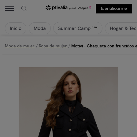
Identificarme
Inicio
Moda
Hogar & Tec
new
Summer Camp
Moda de mujer
/
Ropa de mujer
/
Motivi - Chaqueta con fruncidos 