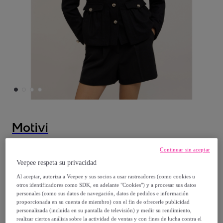
Motivi
Motivi - Chaqueta con fruncidos en paño
Continuar sin aceptar
de mezcla de lana - Negro
Veepee respeta su privacidad
Al aceptar, autoriza a Veepee y sus socios a usar rastreadores (como cookies u
Desde
otros identificadores como SDK, en adelante "Cookies") y a procesar sus datos
personales (como sus datos de navegación, datos de pedidos e información
71
,
€
60
proporcionada en su cuenta de miembro) con el fin de ofrecerle publicidad
personalizada (incluida en su pantalla de televisión) y medir su rendimiento,
realizar ciertos análisis sobre la actividad de ventas y con fines de lucha contra el