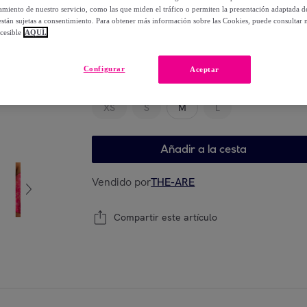
-
50
%
miento de nuestro servicio, como las que miden el tráfico o permiten la presentación adaptada d
 están sujetas a consentimiento. Para obtener más información sobre las Cookies, puede consultar n
cesible
AQUÍ.
Elige tu modelo
Configurar
Aceptar
XS
S
M
L
Añadir a la cesta
Vendido por
THE-ARE
Compartir este artículo