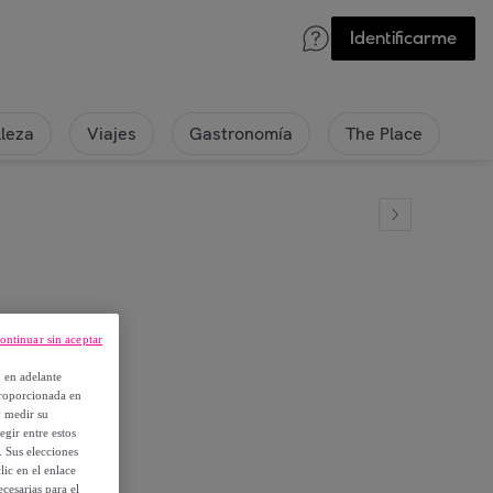
Identificarme
lleza
Viajes
Gastronomía
The Place
ontinuar sin aceptar
halter
, en adelante
proporcionada en
y medir su
egir entre estos
. Sus elecciones
ic en el enlace
cesarias para el