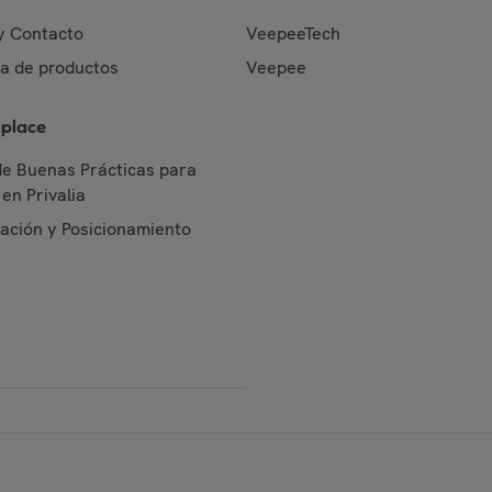
y Contacto
VeepeeTech
da de productos
Veepee
place
de Buenas Prácticas para
en Privalia
cación y Posicionamiento