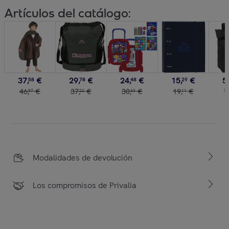
Artículos del catálogo:
37
,
€
29
,
€
24
,
€
15
,
€
5
58
78
48
29
46
,
€
37
,
€
30
,
€
19
,
€
7
97
23
60
11
Modalidades de devolución
Los compromisos de Privalia