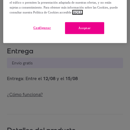
18
,
€
75
el tráfico o permiten la presentación adaptada de nuestras ofertas, y no están
sujetas a consentimiento. Para obtener más información sobre las Cookies, puede
-
20
%
consultar nuestra Política de Cookies accesible
AQUÍ.
Vendido por
ECOMMERC3
Configurar
Aceptar
Entrega
Envío gratis
Entrega: Entre el
12/08
y el
15/08
¿Cómo funciona?