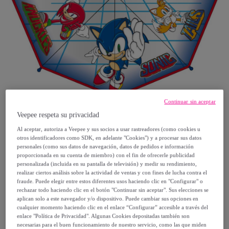
Continuar sin aceptar
Veepee respeta su privacidad
Sonic
Al aceptar, autoriza a Veepee y sus socios a usar rastreadores (como cookies u
otros identificadores como SDK, en adelante "Cookies") y a procesar sus datos
personales (como sus datos de navegación, datos de pedidos e información
Paraguas Manual Poe Burbuja Sonic
proporcionada en su cuenta de miembro) con el fin de ofrecerle publicidad
personalizada (incluida en su pantalla de televisión) y medir su rendimiento,
Modelo:
Paraguas Manual Poe Burbuja
realizar ciertos análisis sobre la actividad de ventas y con fines de lucha contra el
Sonic
fraude. Puede elegir entre estos diferentes usos haciendo clic en "Configurar" o
rechazar todo haciendo clic en el botón "Continuar sin aceptar". Sus elecciones se
aplican solo a este navegador y/o dispositivo. Puede cambiar sus opciones en
15
,
€
00
cualquier momento haciendo clic en el enlace “Configurar” accesible a través del
enlace "Política de Privacidad". Algunas Cookies depositadas también son
necesarias para el buen funcionamiento de nuestro servicio, como las que miden