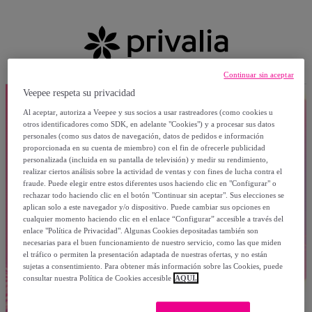
Continuar sin aceptar
Veepee respeta su privacidad
Al aceptar, autoriza a Veepee y sus socios a usar rastreadores (como cookies u
otros identificadores como SDK, en adelante "Cookies") y a procesar sus datos
personales (como sus datos de navegación, datos de pedidos e información
proporcionada en su cuenta de miembro) con el fin de ofrecerle publicidad
personalizada (incluida en su pantalla de televisión) y medir su rendimiento,
realizar ciertos análisis sobre la actividad de ventas y con fines de lucha contra el
fraude. Puede elegir entre estos diferentes usos haciendo clic en "Configurar" o
rechazar todo haciendo clic en el botón "Continuar sin aceptar". Sus elecciones se
aplican solo a este navegador y/o dispositivo. Puede cambiar sus opciones en
cualquier momento haciendo clic en el enlace “Configurar” accesible a través del
enlace "Política de Privacidad". Algunas Cookies depositadas también son
necesarias para el buen funcionamiento de nuestro servicio, como las que miden
el tráfico o permiten la presentación adaptada de nuestras ofertas, y no están
sujetas a consentimiento. Para obtener más información sobre las Cookies, puede
consultar nuestra Política de Cookies accesible
AQUÍ.