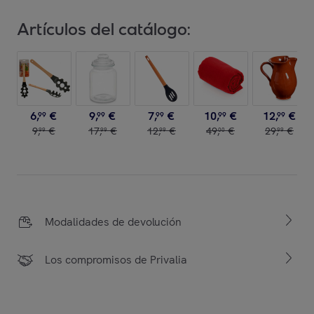
Artículos del catálogo:
6
,
€
9
,
€
7
,
€
10
,
€
12
,
€
99
99
99
99
99
9
,
€
17
,
€
12
,
€
49
,
€
29
,
€
99
99
99
00
99
Modalidades de devolución
Los compromisos de Privalia