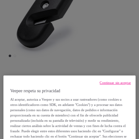
DAM
Continuar sin aceptar
Veepee respeta su privacidad
Martillo de emergencia multifunción Seleter,
Al aceptar, autoriza a Veepee y sus socios a usar rastreadores (como cookies u
con linterna LED, rompecristales,
otros identificadores como SDK, en adelante "Cookies") y a procesar sus datos
cortacinturones y pilas de botón incluidas.
personales (como sus datos de navegación, datos de pedidos e información
proporcionada en su cuenta de miembro) con el fin de ofrecerle publicidad
Modelo:
Martillo de emergencia
personalizada (incluida en su pantalla de televisión) y medir su rendimiento,
multifunción Seleter, con linterna LED,
realizar ciertos análisis sobre la actividad de ventas y con fines de lucha contra el
fraude. Puede elegir entre estos diferentes usos haciendo clic en "Configurar" o
rompecristales, cortacinturones y pilas de
rechazar todo haciendo clic en el botón "Continuar sin aceptar". Sus elecciones se