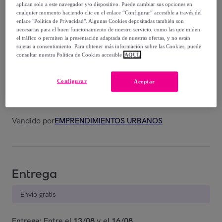
botón incluidas.
aplican solo a este navegador y/o dispositivo. Puede cambiar sus opciones en
cualquier momento haciendo clic en el enlace “Configurar” accesible a través del
enlace "Política de Privacidad". Algunas Cookies depositadas también son
7
,
€
99
necesarias para el buen funcionamiento de nuestro servicio, como las que miden
el tráfico o permiten la presentación adaptada de nuestras ofertas, y no están
sujetas a consentimiento. Para obtener más información sobre las Cookies, puede
14
,
€
consultar nuestra Política de Cookies accesible
AQUÍ.
99
-
46
%
Configurar
Aceptar
Posible recogida de tu antiguo producto
ver condiciones
,
Vendido por
EMPRENDIMIENTOS URBANOS
Entrega
Envío gratis
Entrega: Entre el
13/08
y el
16/08