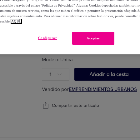
129
,
€
00
accesible a través del enlace "Política de Privacidad". Algunas Cookies depositadas también son ne
-
58
%
miento de nuestro servicio, como las que miden el tráfico o permiten la presentación adaptada d
 están sujetas a consentimiento. Para obtener más información sobre las Cookies, puede consultar n
cesible
AQUÍ.
Posible recogida de tu antiguo producto
ver
,
Configurar
Aceptar
Modelo:
Unica
1
Añadir a la cesta
Vendido por
EMPRENDIMIENTOS URBANOS
Compartir este artículo