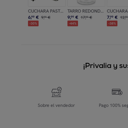
CUCHARA PASTA SURT COLOR aleatorio
TARRO REDONDO LISO TAPA 
CUCHARA 
6
,
€
9
,
€
7
,
€
99
9
,
€
99
17
,
€
99
12
,
99
99
99
-
30
%
-
44
%
-
38
%
¡Privalia y 
Sobre el vendedor
Pago 100% se