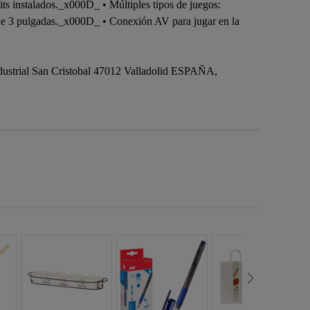
its instalados._x000D_ • Múltiples tipos de juegos:
le de 3 pulgadas._x000D_ • Conexión AV para jugar en la
dustrial San Cristobal 47012 Valladolid ESPAÑA,