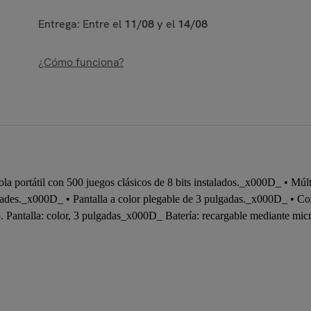
Entrega: Entre el
11/08
y el
14/08
¿Cómo funciona?
a portátil con 500 juegos clásicos de 8 bits instalados._x000D_ • Múlti
y edades._x000D_ • Pantalla a color plegable de 3 pulgadas._x000D_ • 
. Pantalla: color, 3 pulgadas_x000D_ Batería: recargable mediante 