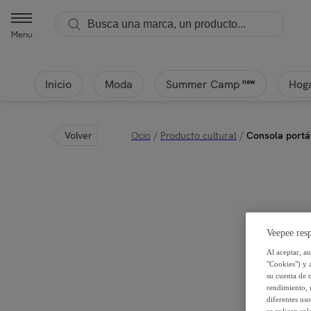
Menu
Inicio
Moda
Hoga
new
Summer Camp
Volver
Ocio
/
Producto cultural
/
Consola portát
Veepee resp
Al aceptar, a
"Cookies") y 
su cuenta de 
rendimiento, r
diferentes us
se aplican so