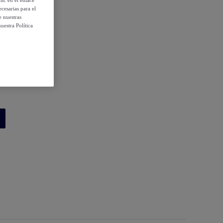
cesarias para el
e nuestras
uestra Política
 condiciones