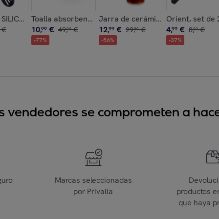
CRISTAL 900ML
SILICONA MANGO MADERA DE HAYA 30,5CM
Toalla absorbente Yarg 138x72 cm.
Jarra de cerámica refractaria de
Orient, set de 
10
,
€
12
,
€
4
,
€
€
99
49
,
€
99
29
,
€
99
8
,
€
00
99
00
-
77
%
-
56
%
-
37
%
sus vendedores se comprometen a hacer
guro
Marcas seleccionadas
Devoluc
por Privalia
productos e
que haya p