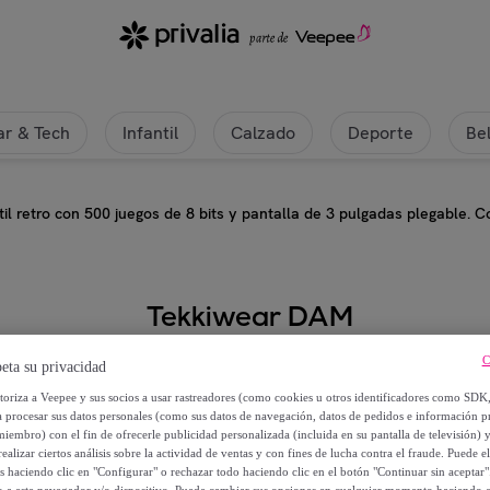
r & Tech
Infantil
Calzado
Deporte
Be
il retro con 500 juegos de 8 bits y pantalla de 3 pulgadas plegable. C
Tekkiwear DAM
Consola portátil retro con 500 jue
C
eta su privacidad
plegable. Conexión para TV.
utoriza a Veepee y sus socios a usar rastreadores (como cookies u otros identificadores como SDK
a procesar sus datos personales (como sus datos de navegación, datos de pedidos e información 
miembro) con el fin de ofrecerle publicidad personalizada (incluida en su pantalla de televisión) 
52
,
€
99
ealizar ciertos análisis sobre la actividad de ventas y con fines de lucha contra el fraude. Puede el
os haciendo clic en "Configurar" o rechazar todo haciendo clic en el botón "Continuar sin aceptar"
lo a este navegador y/o dispositivo. Puede cambiar sus opciones en cualquier momento haciendo cl