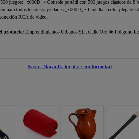
n 500 juegos: _x000D_ • Consola portátil con 500 juegos clásicos de 8 b
ersión para todos los gusto y edades._x000D_ • Pantalla a color plegab
 conexión RCA de video.
el producto
: Emprendimientos Urbanos SL , Calle Oro 46 Poligono In
Aviso – Garantía legal de conformidad