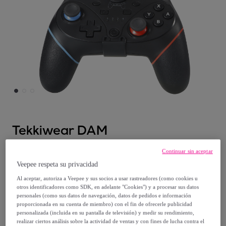
Tekkiwear DAM
Mando inalámbrico con sujección portable
Continuar sin aceptar
móvil. Conexión bluetooth. Compatible con
Veepee respeta su privacidad
Switch, Android, iOS y PC.
Al aceptar, autoriza a Veepee y sus socios a usar rastreadores (como cookies u
otros identificadores como SDK, en adelante "Cookies") y a procesar sus datos
Modelo:
Unica
personales (como sus datos de navegación, datos de pedidos e información
proporcionada en su cuenta de miembro) con el fin de ofrecerle publicidad
personalizada (incluida en su pantalla de televisión) y medir su rendimiento,
23
,
€
99
realizar ciertos análisis sobre la actividad de ventas y con fines de lucha contra el