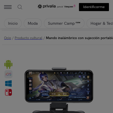
Identificarme
Inicio
Moda
Hogar & Tec
new
Summer Camp
Ocio
/
Producto cultural
/
Mando inalámbrico con sujección portable