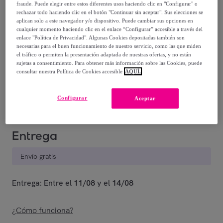
fraude. Puede elegir entre estos diferentes usos haciendo clic en "Configurar" o
rechazar todo haciendo clic en el botón "Continuar sin aceptar". Sus elecciones se
114
,
€
24
aplican solo a este navegador y/o dispositivo. Puede cambiar sus opciones en
-
79
%
cualquier momento haciendo clic en el enlace “Configurar” accesible a través del
enlace "Política de Privacidad". Algunas Cookies depositadas también son
necesarias para el buen funcionamiento de nuestro servicio, como las que miden
Posible recogida de tu antiguo producto
ver condiciones
,
el tráfico o permiten la presentación adaptada de nuestras ofertas, y no están
sujetas a consentimiento. Para obtener más información sobre las Cookies, puede
consultar nuestra Política de Cookies accesible
AQUÍ.
Vendido por
EMPRENDIMIENTOS URBANOS
Configurar
Aceptar
Entrega
Envío gratis
Entrega: Entre el
11/08
y el
14/08
¿Cómo funciona?