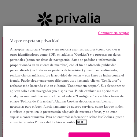
Continuar sin aceptar
Veepee respeta su privacidad
Al aceptar, autoriza a Veepee y sus socios a usar rastreadores (como cookies u
otros identificadores como SDK, en adelante "Cookies") y a procesar sus datos
personales (como sus datos de navegación, datos de pedidos e información
proporcionada en su cuenta de miembro) con el fin de ofrecerle publicidad
personalizada (incluida en su pantalla de televisión) y medir su rendimiento,
realizar ciertos análisis sobre la actividad de ventas y con fines de lucha contra el
fraude. Puede elegir entre estos diferentes usos haciendo clic en "Configurar" o
rechazar todo haciendo clic en el botón "Continuar sin aceptar". Sus elecciones se
aplican solo a este navegador y/o dispositivo. Puede cambiar sus opciones en
cualquier momento haciendo clic en el enlace “Configurar” accesible a través del
enlace "Política de Privacidad". Algunas Cookies depositadas también son
necesarias para el buen funcionamiento de nuestro servicio, como las que miden
el tráfico o permiten la presentación adaptada de nuestras ofertas, y no están
sujetas a consentimiento. Para obtener más información sobre las Cookies, puede
consultar nuestra Política de Cookies accesible
AQUÍ.