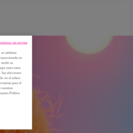
ontinuar sin aceptar
, en adelante
proporcionada en
y medir su
egir entre estos
. Sus elecciones
ic en el enlace
cesarias para el
e nuestras
uestra Política