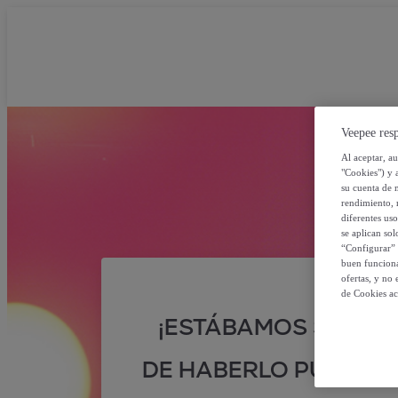
Veepee resp
Al aceptar, a
"Cookies") y 
su cuenta de 
rendimiento, r
diferentes us
se aplican so
“Configurar” 
buen funciona
ofertas, y no
de Cookies ac
¡ESTÁBAMOS SEGUR
DE HABERLO PUESTO