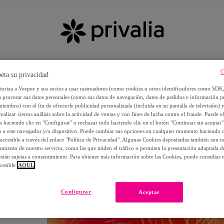
C
eta su privacidad
utoriza a Veepee y sus socios a usar rastreadores (como cookies u otros identificadores como SDK
a procesar sus datos personales (como sus datos de navegación, datos de pedidos e información 
miembro) con el fin de ofrecerle publicidad personalizada (incluida en su pantalla de televisión) 
ealizar ciertos análisis sobre la actividad de ventas y con fines de lucha contra el fraude. Puede el
os haciendo clic en "Configurar" o rechazar todo haciendo clic en el botón "Continuar sin aceptar"
lo a este navegador y/o dispositivo. Puede cambiar sus opciones en cualquier momento haciendo cl
accesible a través del enlace "Política de Privacidad". Algunas Cookies depositadas también son ne
miento de nuestro servicio, como las que miden el tráfico o permiten la presentación adaptada d
 están sujetas a consentimiento. Para obtener más información sobre las Cookies, puede consultar n
cesible
AQUÍ.
OS
Configurar
Aceptar
 POR