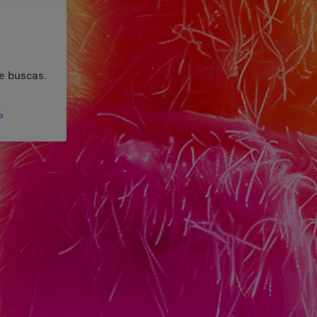
e buscas.
.