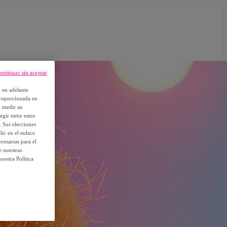
ontinuar sin aceptar
, en adelante
proporcionada en
y medir su
egir entre estos
. Sus elecciones
ic en el enlace
cesarias para el
e nuestras
uestra Política