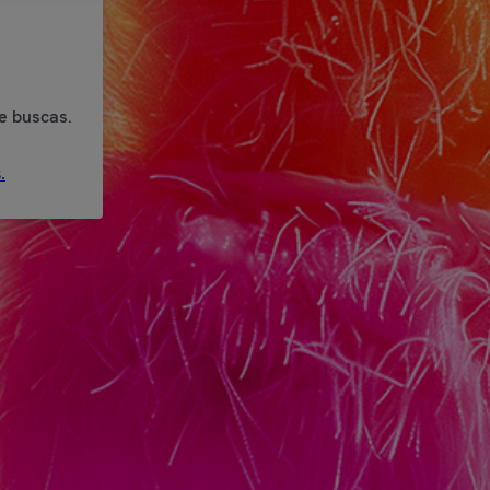
e buscas.
.