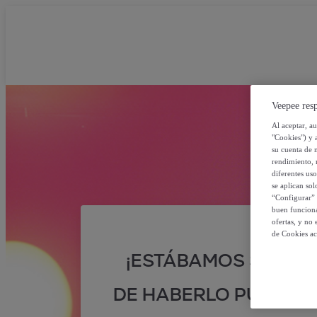
Veepee resp
Al aceptar, a
"Cookies") y 
su cuenta de 
rendimiento, r
diferentes us
se aplican so
“Configurar” 
buen funciona
ofertas, y no
de Cookies ac
¡ESTÁBAMOS SEGUR
DE HABERLO PUESTO