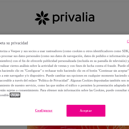
C
eta su privacidad
utoriza a Veepee y sus socios a usar rastreadores (como cookies u otros identificadores como SDK
a procesar sus datos personales (como sus datos de navegación, datos de pedidos e información 
miembro) con el fin de ofrecerle publicidad personalizada (incluida en su pantalla de televisión) 
ealizar ciertos análisis sobre la actividad de ventas y con fines de lucha contra el fraude. Puede el
os haciendo clic en "Configurar" o rechazar todo haciendo clic en el botón "Continuar sin aceptar"
lo a este navegador y/o dispositivo. Puede cambiar sus opciones en cualquier momento haciendo cl
accesible a través del enlace "Política de Privacidad". Algunas Cookies depositadas también son ne
miento de nuestro servicio, como las que miden el tráfico o permiten la presentación adaptada d
 están sujetas a consentimiento. Para obtener más información sobre las Cookies, puede consultar n
cesible
AQUÍ.
OS
Configurar
Aceptar
 POR