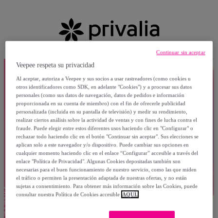
Continuar sin aceptar
Veepee respeta su privacidad
Al aceptar, autoriza a Veepee y sus socios a usar rastreadores (como cookies u
otros identificadores como SDK, en adelante "Cookies") y a procesar sus datos
personales (como sus datos de navegación, datos de pedidos e información
proporcionada en su cuenta de miembro) con el fin de ofrecerle publicidad
personalizada (incluida en su pantalla de televisión) y medir su rendimiento,
realizar ciertos análisis sobre la actividad de ventas y con fines de lucha contra el
fraude. Puede elegir entre estos diferentes usos haciendo clic en "Configurar" o
rechazar todo haciendo clic en el botón "Continuar sin aceptar". Sus elecciones se
aplican solo a este navegador y/o dispositivo. Puede cambiar sus opciones en
cualquier momento haciendo clic en el enlace “Configurar” accesible a través del
enlace "Política de Privacidad". Algunas Cookies depositadas también son
necesarias para el buen funcionamiento de nuestro servicio, como las que miden
el tráfico o permiten la presentación adaptada de nuestras ofertas, y no están
sujetas a consentimiento. Para obtener más información sobre las Cookies, puede
consultar nuestra Política de Cookies accesible
AQUÍ.