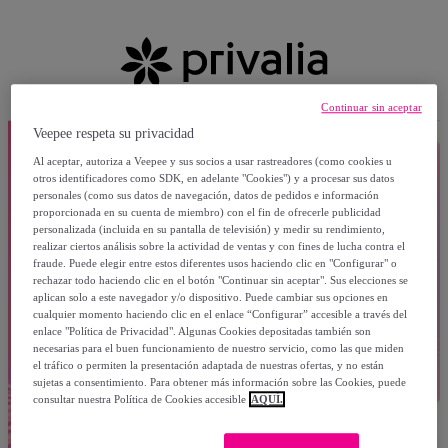
Continuar sin aceptar
Veepee respeta su privacidad
Al aceptar, autoriza a Veepee y sus socios a usar rastreadores (como cookies u
otros identificadores como SDK, en adelante "Cookies") y a procesar sus datos
personales (como sus datos de navegación, datos de pedidos e información
proporcionada en su cuenta de miembro) con el fin de ofrecerle publicidad
personalizada (incluida en su pantalla de televisión) y medir su rendimiento,
realizar ciertos análisis sobre la actividad de ventas y con fines de lucha contra el
fraude. Puede elegir entre estos diferentes usos haciendo clic en "Configurar" o
rechazar todo haciendo clic en el botón "Continuar sin aceptar". Sus elecciones se
aplican solo a este navegador y/o dispositivo. Puede cambiar sus opciones en
cualquier momento haciendo clic en el enlace “Configurar” accesible a través del
enlace "Política de Privacidad". Algunas Cookies depositadas también son
necesarias para el buen funcionamiento de nuestro servicio, como las que miden
el tráfico o permiten la presentación adaptada de nuestras ofertas, y no están
sujetas a consentimiento. Para obtener más información sobre las Cookies, puede
consultar nuestra Política de Cookies accesible
AQUÍ.