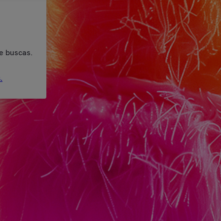
e buscas.
.