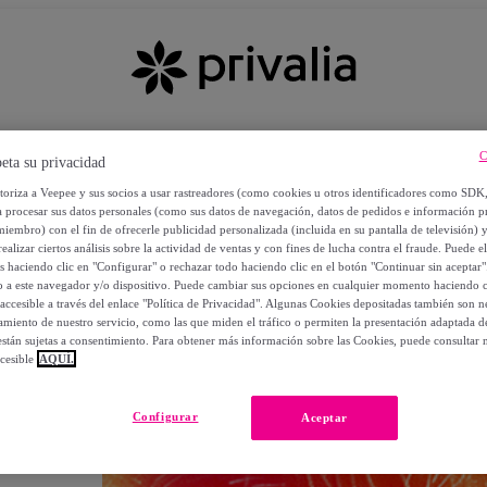
C
eta su privacidad
utoriza a Veepee y sus socios a usar rastreadores (como cookies u otros identificadores como SDK
a procesar sus datos personales (como sus datos de navegación, datos de pedidos e información 
miembro) con el fin de ofrecerle publicidad personalizada (incluida en su pantalla de televisión) 
ealizar ciertos análisis sobre la actividad de ventas y con fines de lucha contra el fraude. Puede el
os haciendo clic en "Configurar" o rechazar todo haciendo clic en el botón "Continuar sin aceptar"
lo a este navegador y/o dispositivo. Puede cambiar sus opciones en cualquier momento haciendo cl
accesible a través del enlace "Política de Privacidad". Algunas Cookies depositadas también son ne
miento de nuestro servicio, como las que miden el tráfico o permiten la presentación adaptada d
 están sujetas a consentimiento. Para obtener más información sobre las Cookies, puede consultar n
cesible
AQUÍ.
OS
Configurar
Aceptar
 POR