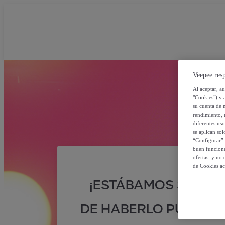
Veepee resp
Al aceptar, a
"Cookies") y 
su cuenta de 
rendimiento, r
diferentes us
se aplican so
“Configurar” 
buen funciona
ofertas, y no
de Cookies ac
¡ESTÁBAMOS SEGUR
DE HABERLO PUESTO