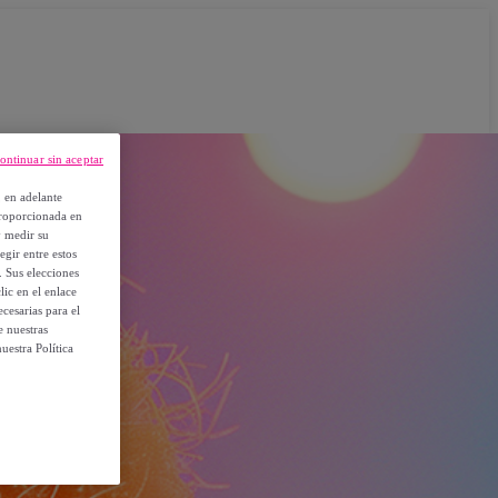
ontinuar sin aceptar
, en adelante
proporcionada en
y medir su
egir entre estos
. Sus elecciones
ic en el enlace
cesarias para el
e nuestras
uestra Política