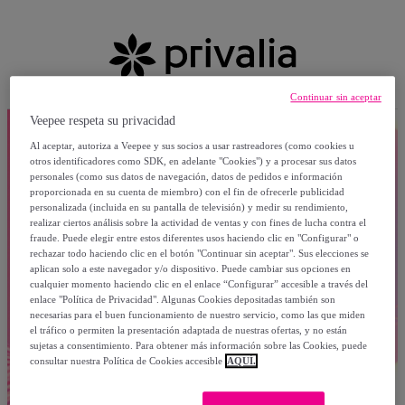
Continuar sin aceptar
Veepee respeta su privacidad
Al aceptar, autoriza a Veepee y sus socios a usar rastreadores (como cookies u
otros identificadores como SDK, en adelante "Cookies") y a procesar sus datos
personales (como sus datos de navegación, datos de pedidos e información
proporcionada en su cuenta de miembro) con el fin de ofrecerle publicidad
personalizada (incluida en su pantalla de televisión) y medir su rendimiento,
realizar ciertos análisis sobre la actividad de ventas y con fines de lucha contra el
fraude. Puede elegir entre estos diferentes usos haciendo clic en "Configurar" o
rechazar todo haciendo clic en el botón "Continuar sin aceptar". Sus elecciones se
aplican solo a este navegador y/o dispositivo. Puede cambiar sus opciones en
cualquier momento haciendo clic en el enlace “Configurar” accesible a través del
enlace "Política de Privacidad". Algunas Cookies depositadas también son
necesarias para el buen funcionamiento de nuestro servicio, como las que miden
el tráfico o permiten la presentación adaptada de nuestras ofertas, y no están
sujetas a consentimiento. Para obtener más información sobre las Cookies, puede
consultar nuestra Política de Cookies accesible
AQUÍ.