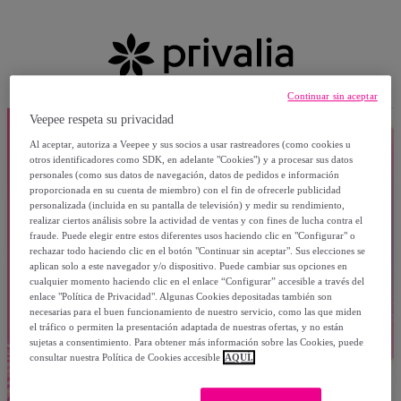
Continuar sin aceptar
Veepee respeta su privacidad
Al aceptar, autoriza a Veepee y sus socios a usar rastreadores (como cookies u
otros identificadores como SDK, en adelante "Cookies") y a procesar sus datos
personales (como sus datos de navegación, datos de pedidos e información
proporcionada en su cuenta de miembro) con el fin de ofrecerle publicidad
personalizada (incluida en su pantalla de televisión) y medir su rendimiento,
realizar ciertos análisis sobre la actividad de ventas y con fines de lucha contra el
fraude. Puede elegir entre estos diferentes usos haciendo clic en "Configurar" o
rechazar todo haciendo clic en el botón "Continuar sin aceptar". Sus elecciones se
aplican solo a este navegador y/o dispositivo. Puede cambiar sus opciones en
cualquier momento haciendo clic en el enlace “Configurar” accesible a través del
enlace "Política de Privacidad". Algunas Cookies depositadas también son
necesarias para el buen funcionamiento de nuestro servicio, como las que miden
el tráfico o permiten la presentación adaptada de nuestras ofertas, y no están
sujetas a consentimiento. Para obtener más información sobre las Cookies, puede
consultar nuestra Política de Cookies accesible
AQUÍ.