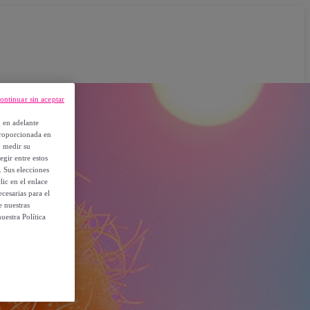
ontinuar sin aceptar
, en adelante
proporcionada en
y medir su
egir entre estos
. Sus elecciones
ic en el enlace
cesarias para el
e nuestras
uestra Política