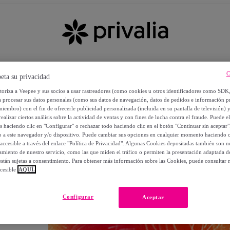
C
eta su privacidad
utoriza a Veepee y sus socios a usar rastreadores (como cookies u otros identificadores como SDK
a procesar sus datos personales (como sus datos de navegación, datos de pedidos e información 
miembro) con el fin de ofrecerle publicidad personalizada (incluida en su pantalla de televisión) 
ealizar ciertos análisis sobre la actividad de ventas y con fines de lucha contra el fraude. Puede el
os haciendo clic en "Configurar" o rechazar todo haciendo clic en el botón "Continuar sin aceptar"
lo a este navegador y/o dispositivo. Puede cambiar sus opciones en cualquier momento haciendo cl
accesible a través del enlace "Política de Privacidad". Algunas Cookies depositadas también son ne
miento de nuestro servicio, como las que miden el tráfico o permiten la presentación adaptada d
 están sujetas a consentimiento. Para obtener más información sobre las Cookies, puede consultar n
cesible
AQUÍ.
OS
Configurar
Aceptar
 POR