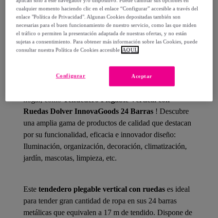
aplican solo a este navegador y/o dispositivo. Puede cambiar sus opciones en
cualquier momento haciendo clic en el enlace “Configurar” accesible a través del
enlace "Política de Privacidad". Algunas Cookies depositadas también son
necesarias para el buen funcionamiento de nuestro servicio, como las que miden
el tráfico o permiten la presentación adaptada de nuestras ofertas, y no están
sujetas a consentimiento. Para obtener más información sobre las Cookies, puede
Detalles del producto
consultar nuestra Política de Cookies accesible
AQUÍ.
Configurar
Aceptar
¡
InnovaGoods
te ofrece las mejores novedades para tu
hogar, como
Tendedero Plegable Vertical con
Ruedas Dolver InnovaGoods 24 Barras
! Descubre
una amplia gama de productos de calidad que destacan
por su funcionalidad, eficacia e innovador diseño:
Iluminación, organización, decoración, climatización,
jardín, mascotas, limpieza, etc.
Este
tendedero plegable vertical con ruedas
es ideal
para tender gran cantidad de ropa en sus 24 barras
metálicas que equivalen a 17 m de tendido. Dispone de