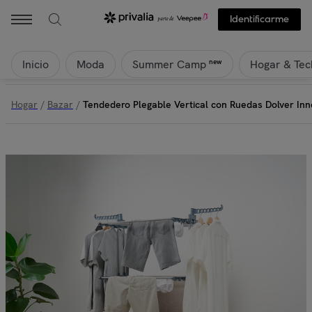
Identificarme
Inicio
Moda
Hogar & Tec
new
Summer Camp
Hogar
/
Bazar
/
Tendedero Plegable Vertical con Ruedas Dolver In