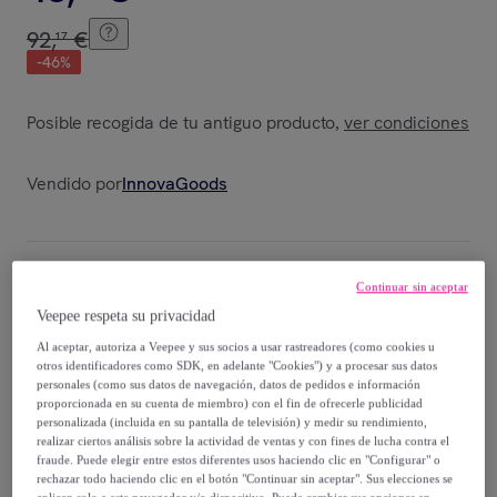
92
,
€
17
-
46
%
Posible recogida de tu antiguo producto
ver condiciones
,
Vendido por
InnovaGoods
Continuar sin aceptar
Entrega
Veepee respeta su privacidad
Envío gratis
Al aceptar, autoriza a Veepee y sus socios a usar rastreadores (como cookies u
otros identificadores como SDK, en adelante "Cookies") y a procesar sus datos
personales (como sus datos de navegación, datos de pedidos e información
Entrega: Entre el
15/08
y el
18/08
proporcionada en su cuenta de miembro) con el fin de ofrecerle publicidad
personalizada (incluida en su pantalla de televisión) y medir su rendimiento,
realizar ciertos análisis sobre la actividad de ventas y con fines de lucha contra el
fraude. Puede elegir entre estos diferentes usos haciendo clic en "Configurar" o
¿Cómo funciona?
rechazar todo haciendo clic en el botón "Continuar sin aceptar". Sus elecciones se