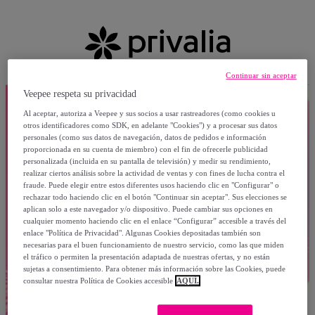
Continuar sin aceptar
Veepee respeta su privacidad
Al aceptar, autoriza a Veepee y sus socios a usar rastreadores (como cookies u
otros identificadores como SDK, en adelante "Cookies") y a procesar sus datos
personales (como sus datos de navegación, datos de pedidos e información
proporcionada en su cuenta de miembro) con el fin de ofrecerle publicidad
personalizada (incluida en su pantalla de televisión) y medir su rendimiento,
realizar ciertos análisis sobre la actividad de ventas y con fines de lucha contra el
fraude. Puede elegir entre estos diferentes usos haciendo clic en "Configurar" o
rechazar todo haciendo clic en el botón "Continuar sin aceptar". Sus elecciones se
aplican solo a este navegador y/o dispositivo. Puede cambiar sus opciones en
cualquier momento haciendo clic en el enlace “Configurar” accesible a través del
enlace "Política de Privacidad". Algunas Cookies depositadas también son
necesarias para el buen funcionamiento de nuestro servicio, como las que miden
el tráfico o permiten la presentación adaptada de nuestras ofertas, y no están
sujetas a consentimiento. Para obtener más información sobre las Cookies, puede
consultar nuestra Política de Cookies accesible
AQUÍ.