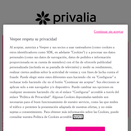
Continuar sin aceptar
Veepee respeta su privacidad
Al aceptar, autoriza a Veepee y sus socios a usar rastreadores (como cookies u
otros identificadores como SDK, en adelante "Cookies") y a procesar sus datos
personales (como sus datos de navegación, datos de pedidos e información
proporcionada en su cuenta de miembro) con el fin de ofrecerle publicidad
personalizada (incluida en su pantalla de televisión) y medir su rendimiento,
realizar ciertos análisis sobre la actividad de ventas y con fines de lucha contra el
fraude. Puede elegir entre estos diferentes usos haciendo clic en "Configurar" o
rechazar todo haciendo clic en el botón "Continuar sin aceptar". Sus elecciones se
aplican solo a este navegador y/o dispositivo. Puede cambiar sus opciones en
cualquier momento haciendo clic en el enlace “Configurar” accesible a través del
enlace "Política de Privacidad". Algunas Cookies depositadas también son
necesarias para el buen funcionamiento de nuestro servicio, como las que miden
el tráfico o permiten la presentación adaptada de nuestras ofertas, y no están
sujetas a consentimiento. Para obtener más información sobre las Cookies, puede
consultar nuestra Política de Cookies accesible
AQUÍ.