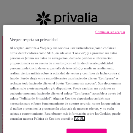
Continuar sin aceptar
Veepee respeta su privacidad
Al aceptar, autoriza a Veepee y sus socios a usar rastreadores (como cookies u
otros identificadores como SDK, en adelante "Cookies") y a procesar sus datos
personales (como sus datos de navegación, datos de pedidos e información
proporcionada en su cuenta de miembro) con el fin de ofrecerle publicidad
personalizada (incluida en su pantalla de televisión) y medir su rendimiento,
realizar ciertos análisis sobre la actividad de ventas y con fines de lucha contra el
fraude. Puede elegir entre estos diferentes usos haciendo clic en "Configurar" o
rechazar todo haciendo clic en el botón "Continuar sin aceptar". Sus elecciones se
aplican solo a este navegador y/o dispositivo. Puede cambiar sus opciones en
cualquier momento haciendo clic en el enlace “Configurar” accesible a través del
enlace "Política de Privacidad". Algunas Cookies depositadas también son
necesarias para el buen funcionamiento de nuestro servicio, como las que miden
el tráfico o permiten la presentación adaptada de nuestras ofertas, y no están
sujetas a consentimiento. Para obtener más información sobre las Cookies, puede
consultar nuestra Política de Cookies accesible
AQUÍ.