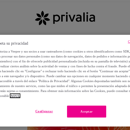
C
eta su privacidad
utoriza a Veepee y sus socios a usar rastreadores (como cookies u otros identificadores como SDK
a procesar sus datos personales (como sus datos de navegación, datos de pedidos e información 
miembro) con el fin de ofrecerle publicidad personalizada (incluida en su pantalla de televisión) 
ealizar ciertos análisis sobre la actividad de ventas y con fines de lucha contra el fraude. Puede el
os haciendo clic en "Configurar" o rechazar todo haciendo clic en el botón "Continuar sin aceptar"
lo a este navegador y/o dispositivo. Puede cambiar sus opciones en cualquier momento haciendo cl
accesible a través del enlace "Política de Privacidad". Algunas Cookies depositadas también son ne
miento de nuestro servicio, como las que miden el tráfico o permiten la presentación adaptada d
 están sujetas a consentimiento. Para obtener más información sobre las Cookies, puede consultar n
cesible
AQUÍ.
OS
Configurar
Aceptar
 POR