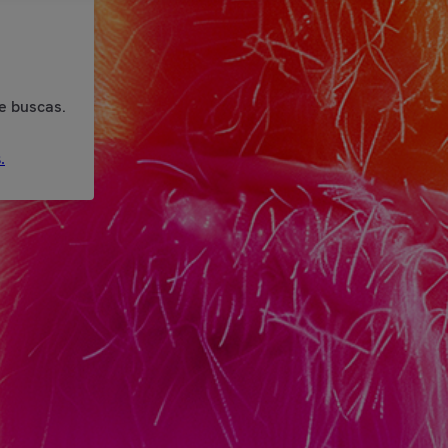
e buscas.
.