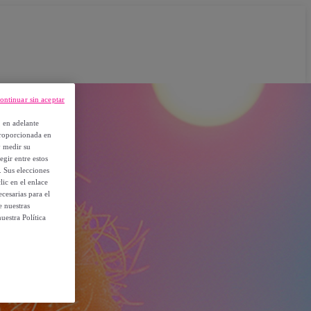
ontinuar sin aceptar
, en adelante
proporcionada en
y medir su
egir entre estos
. Sus elecciones
ic en el enlace
cesarias para el
e nuestras
uestra Política