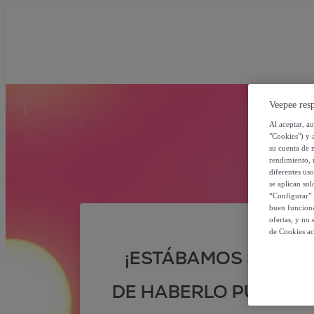
Veepee resp
Al aceptar, a
"Cookies") y 
su cuenta de 
rendimiento, r
diferentes us
se aplican so
“Configurar” 
buen funciona
ofertas, y no
de Cookies ac
¡ESTÁBAMOS SEGUR
DE HABERLO PUESTO