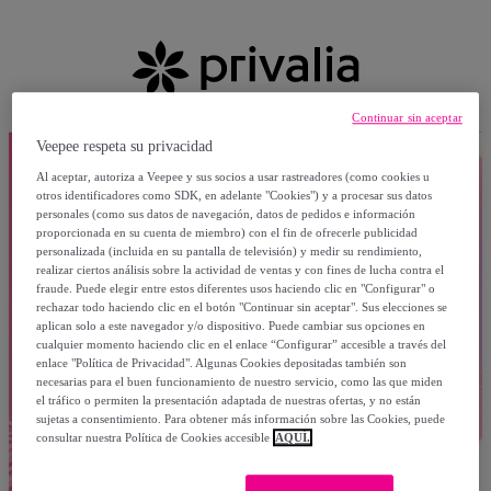
Continuar sin aceptar
Veepee respeta su privacidad
Al aceptar, autoriza a Veepee y sus socios a usar rastreadores (como cookies u
otros identificadores como SDK, en adelante "Cookies") y a procesar sus datos
personales (como sus datos de navegación, datos de pedidos e información
proporcionada en su cuenta de miembro) con el fin de ofrecerle publicidad
personalizada (incluida en su pantalla de televisión) y medir su rendimiento,
realizar ciertos análisis sobre la actividad de ventas y con fines de lucha contra el
fraude. Puede elegir entre estos diferentes usos haciendo clic en "Configurar" o
rechazar todo haciendo clic en el botón "Continuar sin aceptar". Sus elecciones se
aplican solo a este navegador y/o dispositivo. Puede cambiar sus opciones en
cualquier momento haciendo clic en el enlace “Configurar” accesible a través del
enlace "Política de Privacidad". Algunas Cookies depositadas también son
necesarias para el buen funcionamiento de nuestro servicio, como las que miden
el tráfico o permiten la presentación adaptada de nuestras ofertas, y no están
sujetas a consentimiento. Para obtener más información sobre las Cookies, puede
consultar nuestra Política de Cookies accesible
AQUÍ.