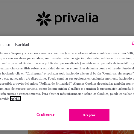
C
eta su privacidad
utoriza a Veepee y sus socios a usar rastreadores (como cookies u otros identificadores como SDK
a procesar sus datos personales (como sus datos de navegación, datos de pedidos e información 
miembro) con el fin de ofrecerle publicidad personalizada (incluida en su pantalla de televisión) 
ealizar ciertos análisis sobre la actividad de ventas y con fines de lucha contra el fraude. Puede el
os haciendo clic en "Configurar" o rechazar todo haciendo clic en el botón "Continuar sin aceptar"
lo a este navegador y/o dispositivo. Puede cambiar sus opciones en cualquier momento haciendo cl
accesible a través del enlace "Política de Privacidad". Algunas Cookies depositadas también son ne
miento de nuestro servicio, como las que miden el tráfico o permiten la presentación adaptada d
 están sujetas a consentimiento. Para obtener más información sobre las Cookies, puede consultar n
cesible
AQUÍ.
OS
Configurar
Aceptar
 POR