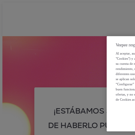
Veepee resp
Al aceptar, a
"Cookies") y 
su cuenta de 
rendimiento, r
diferentes us
se aplican so
“Configurar” 
buen funciona
ofertas, y no
de Cookies ac
¡ESTÁBAMOS SEGUR
DE HABERLO PUESTO