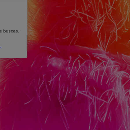
e buscas.
.