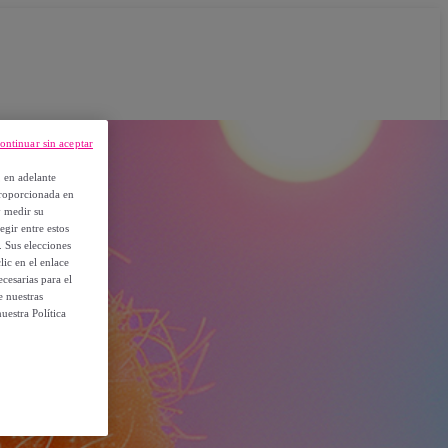
ontinuar sin aceptar
, en adelante
proporcionada en
y medir su
egir entre estos
. Sus elecciones
ic en el enlace
cesarias para el
e nuestras
uestra Política