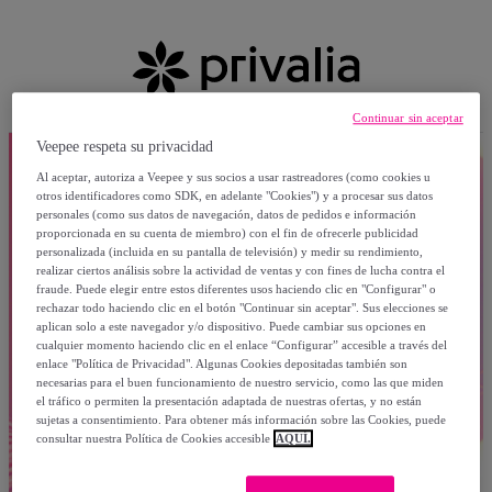
Continuar sin aceptar
Veepee respeta su privacidad
Al aceptar, autoriza a Veepee y sus socios a usar rastreadores (como cookies u
otros identificadores como SDK, en adelante "Cookies") y a procesar sus datos
personales (como sus datos de navegación, datos de pedidos e información
proporcionada en su cuenta de miembro) con el fin de ofrecerle publicidad
personalizada (incluida en su pantalla de televisión) y medir su rendimiento,
realizar ciertos análisis sobre la actividad de ventas y con fines de lucha contra el
fraude. Puede elegir entre estos diferentes usos haciendo clic en "Configurar" o
rechazar todo haciendo clic en el botón "Continuar sin aceptar". Sus elecciones se
aplican solo a este navegador y/o dispositivo. Puede cambiar sus opciones en
cualquier momento haciendo clic en el enlace “Configurar” accesible a través del
enlace "Política de Privacidad". Algunas Cookies depositadas también son
necesarias para el buen funcionamiento de nuestro servicio, como las que miden
el tráfico o permiten la presentación adaptada de nuestras ofertas, y no están
sujetas a consentimiento. Para obtener más información sobre las Cookies, puede
consultar nuestra Política de Cookies accesible
AQUÍ.