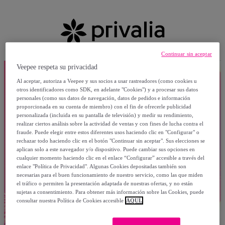
Continuar sin aceptar
Veepee respeta su privacidad
Al aceptar, autoriza a Veepee y sus socios a usar rastreadores (como cookies u
otros identificadores como SDK, en adelante "Cookies") y a procesar sus datos
personales (como sus datos de navegación, datos de pedidos e información
proporcionada en su cuenta de miembro) con el fin de ofrecerle publicidad
personalizada (incluida en su pantalla de televisión) y medir su rendimiento,
realizar ciertos análisis sobre la actividad de ventas y con fines de lucha contra el
fraude. Puede elegir entre estos diferentes usos haciendo clic en "Configurar" o
rechazar todo haciendo clic en el botón "Continuar sin aceptar". Sus elecciones se
aplican solo a este navegador y/o dispositivo. Puede cambiar sus opciones en
cualquier momento haciendo clic en el enlace “Configurar” accesible a través del
enlace "Política de Privacidad". Algunas Cookies depositadas también son
necesarias para el buen funcionamiento de nuestro servicio, como las que miden
el tráfico o permiten la presentación adaptada de nuestras ofertas, y no están
sujetas a consentimiento. Para obtener más información sobre las Cookies, puede
consultar nuestra Política de Cookies accesible
AQUÍ.